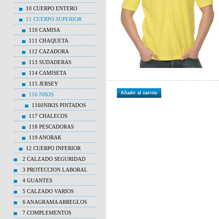
10 CUERPO ENTERO
11 CUERPO SUPERIOR
110 CAMISA
111 CHAQUETA
112 CAZADORA
113 SUDADERAS
114 CAMISETA
115 JERSEY
Añadir al carrito
116 NIKIS
1160NIKIS PINTADOS
117 CHALECOS
118 PESCADORAS
119 ANORAK
12 CUERPO INFERIOR
2 CALZADO SEGURIDAD
3 PROTECCION LABORAL
4 GUANTES
5 CALZADO VARIOS
6 ANAGRAMA ARREGLOS
7 COMPLEMENTOS