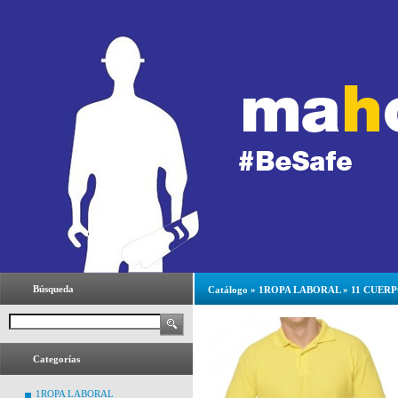
Búsqueda
Catálogo
»
1ROPA LABORAL
»
11 CUER
Categorías
1ROPA LABORAL