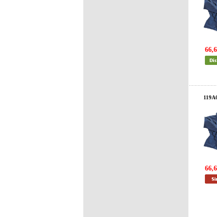
66,6
119A
66,6