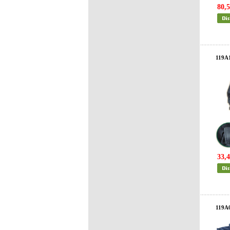
80,5
119A
33,4
119A