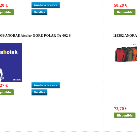
20 €
50,20 €
Añadir a la cesta
Detalles
03S ANORAK bicolor GORE-POLAR TA-002 S
119382 ANORA
27 €
Añadir a la cesta
Detalles
72,70 €