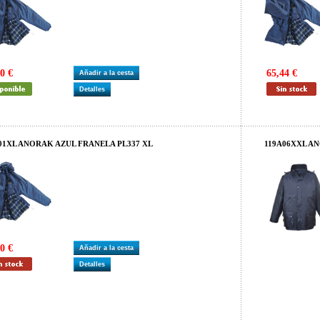
0 €
65,44 €
Añadir a la cesta
Detalles
01XL ANORAK AZUL FRANELA PL337 XL
119A06XXL AN
0 €
Añadir a la cesta
Detalles