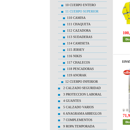
10 CUERPO ENTERO
11 CUERPO SUPERIOR
110 CAMISA
111 CHAQUETA
112 CAZADORA
100,
113 SUDADERAS
114 CAMISETA
115 JERSEY
116 NIKIS
119A
117 CHALECOS
118 PESCADORAS
119 ANORAK
12 CUERPO INFERIOR
2 CALZADO SEGURIDAD
3 PROTECCION LABORAL
4 GUANTES
5 CALZADO VARIOS
6 ANAGRAMA ARREGLOS
71,9
7 COMPLEMENTOS
9 ROPA TEMPORADA