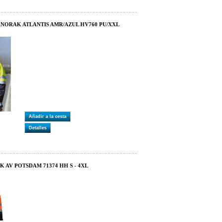
ANORAK ATLANTIS AMR/AZUL HV760 PU/XXL
Añadir a la cesta
Detalles
K AV POTSDAM 71374 HH S - 4XL