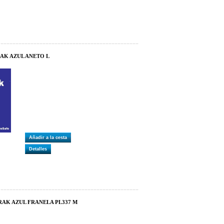
RAK AZUL ANETO L
Añadir a la cesta
Detalles
RAK AZUL FRANELA PL337 M