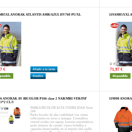
M05XL ANORAK ATLANTIS AMR/AZUL HV760 PU/XL
119AM05XXL 
7 €
71,97 €
Añadir a la cesta
Detalles
66 ANORAK AV BICOLOR P166 clase 2 NAR/MRI-VER/INF
119090 ANORA
1*2 CL/3
PARKA BICOLOR ALTA VISIBILIDAD Serie
166
Parka bicolor de alta visibilidad con cintas
reflectantes en torso y mangas. Cremallera
central oculta con tapeta, botones automáticos,
puño interior de canalé, varios bolsillos y
capucha desmontable en el interior del cuello.