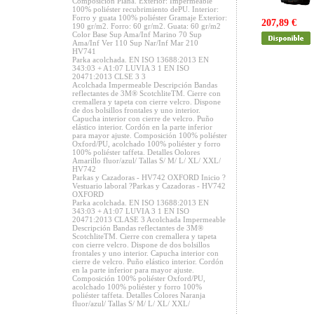
Composición Plana. Exterior: Impermeable
100% poliéster recubrimiento dePU. Interior:
Forro y guata 100% poliéster Gramaje Exterior:
207,89 €
190 gr/m2. Forro: 60 gr/m2. Guata: 60 gr/m2
Color Base Sup Ama/Inf Marino 70 Sup
Ama/Inf Ver 110 Sup Nar/Inf Mar 210
HV741
Parka acolchada. EN ISO 13688:2013 EN
343:03 + A1:07 LUVIA 3 1 EN ISO
20471:2013 CLSE 3 3
Acolchada Impermeable Descripción Bandas
reflectantes de 3M® ScotchliteTM. Cierre con
cremallera y tapeta con cierre velcro. Dispone
de dos bolsillos frontales y uno interior.
Capucha interior con cierre de velcro. Puño
elástico interior. Cordón en la parte inferior
para mayor ajuste. Composición 100% poliéster
Oxford/PU, acolchado 100% poliéster y forro
100% poliéster taffeta. Detalles Oolores
Amarillo fluor/azul/ Tallas S/ M/ L/ XL/ XXL/
HV742
Parkas y Cazadoras - HV742 OXFORD Inicio ?
Vestuario laboral ?Parkas y Cazadoras - HV742
OXFORD
Parka acolchada. EN ISO 13688:2013 EN
343:03 + A1:07 LUVIA 3 1 EN ISO
20471:2013 CLASE 3 Acolchada Impermeable
Descripción Bandas reflectantes de 3M®
ScotchliteTM. Cierre con cremallera y tapeta
con cierre velcro. Dispone de dos bolsillos
frontales y uno interior. Capucha interior con
cierre de velcro. Puño elástico interior. Cordón
en la parte inferior para mayor ajuste.
Composición 100% poliéster Oxford/PU,
acolchado 100% poliéster y forro 100%
poliéster taffeta. Detalles Colores Naranja
fluor/azul/ Tallas S/ M/ L/ XL/ XXL/