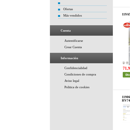
Ofertas
119A
Más vendidos
Cuenta
Autentificarse
Crear Cuenta
Información
Confidencialidad
71,9
Condiciones de compra
Aviso legal
Politica de cookies
1190
HV74