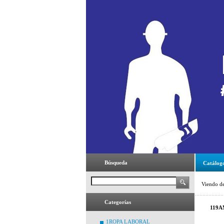
Búsqueda
Catálog
Viendo d
Categorías
119A
1ROPA LABORAL