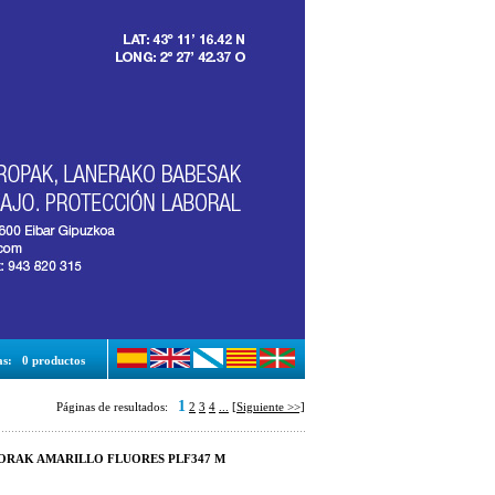
as:
0 productos
1
Páginas de resultados:
2
3
4
...
[Siguiente >>]
ORAK AMARILLO FLUORES PLF347 M