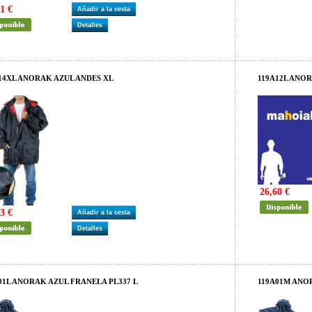
1 €
Añadir a la cesta
Detalles
14XL ANORAK AZUL ANDES XL
119A12L ANO
26,60 €
3 €
Añadir a la cesta
Detalles
01L ANORAK AZUL FRANELA PL337 L
119A01M ANO