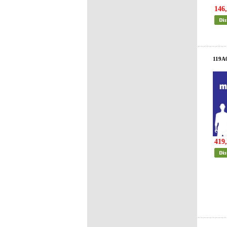
146,
119A
419,