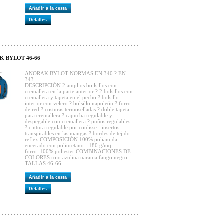
Añadir a la cesta
Detalles
K BYLOT 46-66
ANORAK BYLOT NORMAS EN 340 ? EN
343
DESCRIPCIÓN 2 amplios boilsillos con
cremallera en la parte anterior ? 2 bolsillos con
cremallera y tapeta en el pecho ? bolsillo
interior con velcro ? bolsillo napoleón ? forro
de red ? costuras termoselladas ? doble tapeta
para cremallera ? capucha regulable y
despegable con cremallera ? puños regulables
? cintura regulable por coulisse - insertos
transpirables en las mangas ? bordes de tejido
reflex COMPOSICIÓN 100% poliamida
encerado con poliuretano - 180 g/mq
forro: 100% poliester COMBINACIONES DE
COLORES rojo azulina naranja fango negro
TALLAS 46-66
Añadir a la cesta
Detalles