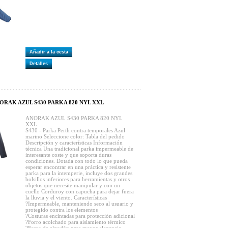
Añadir a la cesta
Detalles
ORAK AZUL S430 PARKA 820 NYL XXL
ANORAK AZUL S430 PARKA 820 NYL
XXL
S430 - Parka Perth contra temporales Azul
marino Seleccione color: Tabla del pedido
Descripción y características Información
técnica Una tradicional parka impermeable de
interesante coste y que soporta duras
condiciones. Dotada con todo lo que pueda
esperar encontrar en una práctica y resistente
parka para la intemperie, incluye dos grandes
bolsillos inferiores para herramientas y otros
objetos que necesite manipular y con un
cuello Corduroy con capucha para dejar fuera
la lluvia y el viento. Características
?Impermeable, manteniendo seco al usuario y
protegido contra los elementos
?Costuras encintadas para protección adicional
?Forro acolchado para aislamiento térmico