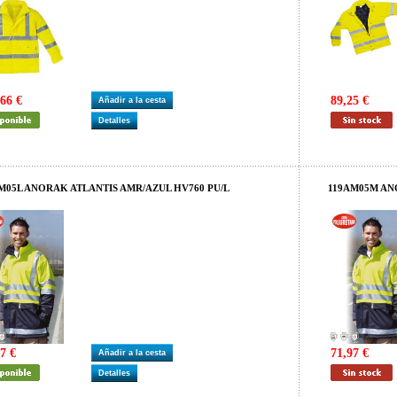
66 €
89,25 €
Añadir a la cesta
Detalles
M05L ANORAK ATLANTIS AMR/AZUL HV760 PU/L
119AM05M AN
7 €
71,97 €
Añadir a la cesta
Detalles