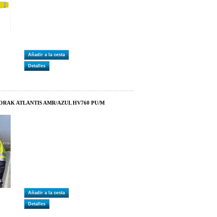
Añadir a la cesta
Detalles
ORAK ATLANTIS AMR/AZUL HV760 PU/M
Añadir a la cesta
Detalles