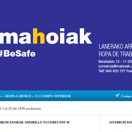
o
»
1ROPA LABORAL
»
11 CUERPO SUPERIOR
Compr
el
1
al
20
(de
1036
productos)
M02M ANORAK AMARILLO FLUORES PAT M
119AM01M AN