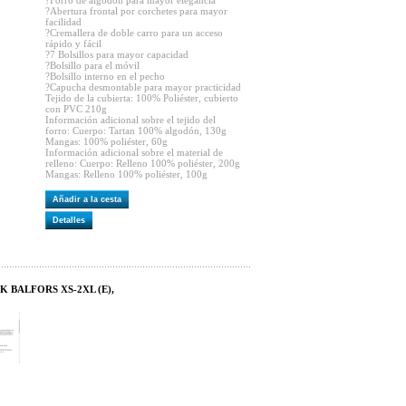
?Forro de algodón para mayor elegancia
?Abertura frontal por corchetes para mayor
facilidad
?Cremallera de doble carro para un acceso
rápido y fácil
?7 Bolsillos para mayor capacidad
?Bolsillo para el móvil
?Bolsillo interno en el pecho
?Capucha desmontable para mayor practicidad
Tejido de la cubierta: 100% Poliéster, cubierto
con PVC 210g
Información adicional sobre el tejido del
forro: Cuerpo: Tartan 100% algodón, 130g
Mangas: 100% poliéster, 60g
Información adicional sobre el material de
relleno: Cuerpo: Relleno 100% poliéster, 200g
Mangas: Relleno 100% poliéster, 100g
Añadir a la cesta
Detalles
K BALFORS XS-2XL (E),