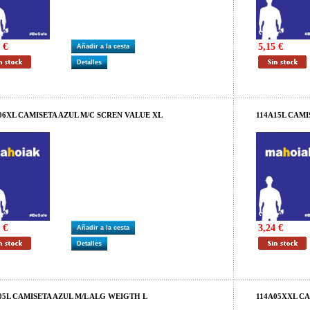
 €
5,15 €
Añadir a la cesta
Detalles
06XL CAMISETA AZUL M/C SCREN VALUE XL
114A15L CAMI
 €
3,24 €
Añadir a la cesta
Detalles
05L CAMISETA AZUL M/L ALG WEIGTH L
114A05XXL CA