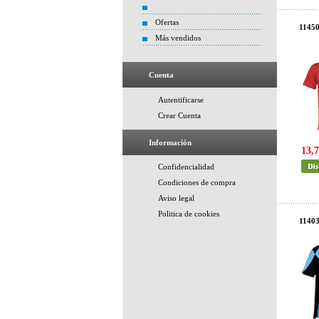
Ofertas
1145
Más vendidos
Cuenta
Autentificarse
Crear Cuenta
Información
13,7
Confidencialidad
Condiciones de compra
Aviso legal
Politica de cookies
1140