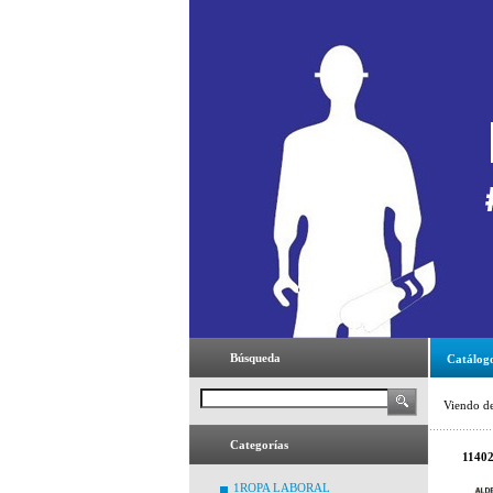
Búsqueda
Catálog
Viendo d
Categorías
1140
1ROPA LABORAL