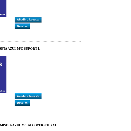
Añadir a la cesta
Detalles
SETA AZUL M/C SUPORT L
Añadir a la cesta
Detalles
MISETA AZUL M/L ALG WEIGTH XXL