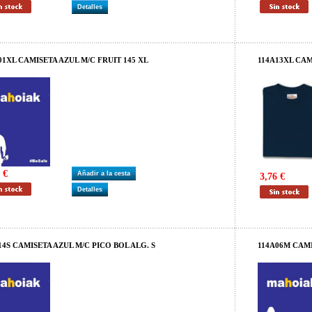
Detalles
01XL CAMISETA AZUL M/C FRUIT 145 XL
114A13XL CAM
 €
Añadir a la cesta
3,76 €
Detalles
14S CAMISETA AZUL M/C PICO BOL ALG. S
114A06M CAM