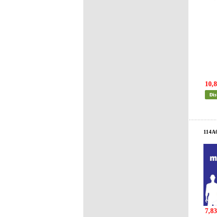
10,8
114A
7,83