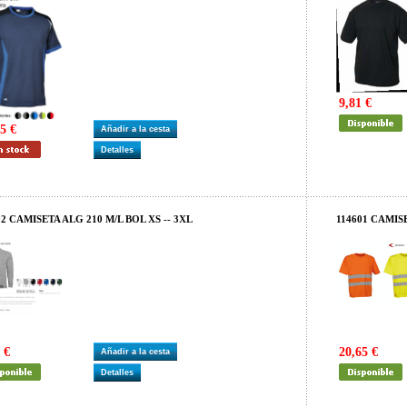
9,81 €
5 €
Añadir a la cesta
Detalles
02 CAMISETA ALG 210 M/L BOL XS -- 3XL
114601 CAMIS
 €
20,65 €
Añadir a la cesta
Detalles