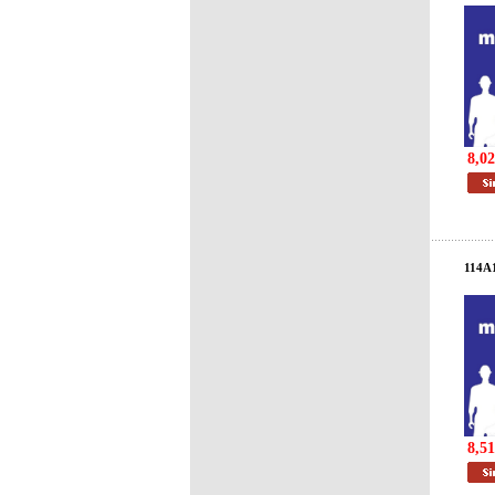
8,02
114A
8,51