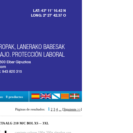
as:
0 productos
1
Páginas de resultados:
2
3
4
...
[Siguiente >>]
TA ALG 210 M/C BOL XS -- 3XL
camiseta colores 190g 200g algodon con