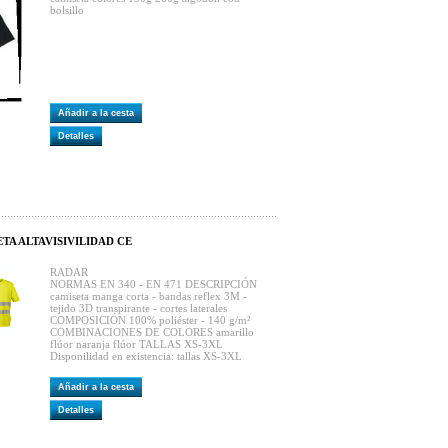
bolsillo
Añadir a la cesta
Detalles
ETA ALTAVISIVILIDAD CE
RADAR
NORMAS EN 340 - EN 471 DESCRIPCIÓN
camiseta manga corta - bandas reflex 3M -
tejido 3D transpirante - cortes laterales
COMPOSICIÓN 100% poliéster - 140 g/m²
COMBINACIONES DE COLORES amarillo
flúor naranja flúor TALLAS XS-3XL
Disponilidad en existencia: tallas XS-3XL
Añadir a la cesta
Detalles