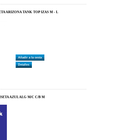
ETA ARIZONA TANK TOP IZAS M - L
Añadir a la cesta
Detalles
SETA AZUL ALG M/C C/B M