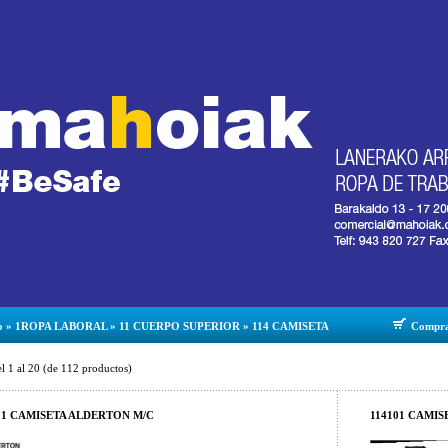
o
»
1ROPA LABORAL
»
11 CUERPO SUPERIOR
»
114 CAMISETA
Compr
el
1
al
20
(de
112
productos)
21 CAMISETA ALDERTON M/C
114101 CAMISE