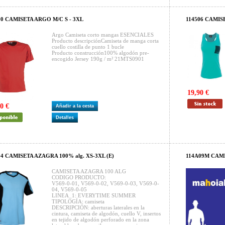
00 CAMISETA ARGO M/C S - 3XL
114506 CAMIS
Argo Camiseta corto mangas ESENCIALES
Producto descripciónCamiseta de manga corta
cuello costilla de punto 1 bucle
Producto construcción100% algodón pre-
encogido Jersey 190g / m² 21MTS0901
19,90 €
0 €
Añadir a la cesta
Detalles
34 CAMISETA AZAGRA 100% alg. XS-3XL (E)
114A09M CAMI
CAMISETA AZAGRA 100 ALG
CODIGO PRODUCTO:
V569-0-01, V569-0-02, V569-0-03, V569-0-
04, V569-0-05
LINEA_1: EVERYTIME SUMMER
TIPOLOGÍA: camiseta
DESCRIPCIÓN: aberturas laterales en la
cintura, camiseta de algodón, cuello V, insertos
en tejido de algodón perforado en la zona