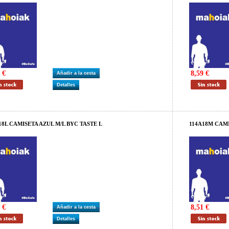
 €
8,59 €
Añadir a la cesta
Detalles
18L CAMISETA AZUL M/L BYC TASTE L
114A18M CAMI
 €
8,51 €
Añadir a la cesta
Detalles