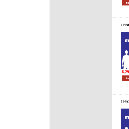
114A
6,29
114A