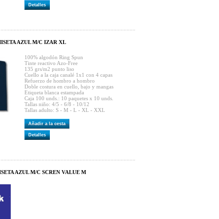
Detalles
ISETA AZUL M/C IZAR XL
100% algodón Ring Spun
Tinte reactivo Azo-Free
135 grs/m2 punto liso
Cuello a la caja canalé 1x1 con 4 capas
Refuerzo de hombro a hombro
Doble costura en cuello, bajo y mangas
Etiqueta blanca estampada
Caja 100 unds.: 10 paquetes x 10 unds.
Tallas niño: 4/5 - 6/8 - 10/12
Tallas adulto: S - M - L - XL - XXL
Añadir a la cesta
Detalles
ISETA AZUL M/C SCREN VALUE M