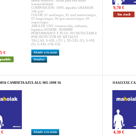
lateral hombros - axilas para una mejor
transpirabilidad
9,70 €
COMPOSICIÓN: 100% algodón GRAMAJE:
140 g/m²
COLOR: 01 azul/negro, 02 azul marino/negro,
03 fango/negro, 04 gris oscuro/negro, 05
negro/negro
AREA DE USO: construcción, industria,
logistica GENERE: HOMBRE
PERFORMANCE E PLUS: NO DETECTABLE
POR DETECTOR DE METALES
TALLAS: S-4XL ( EU ), XS-3XL (E), S-4XL
(F), S-4XL (UK-US)
5 €
Añadir a la cesta
Detalles
0856 CAMISETA AZUL ALG M/L 1098 56
114A11XXL CA
 €
4,30 €
Añadir a la cesta