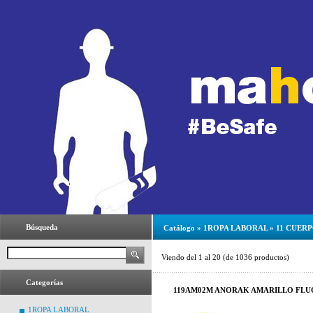
Búsqueda
Catálogo
»
1ROPA LABORAL
»
11 CUER
Viendo del
1
al
20
(de
1036
productos)
Categorías
119AM02M ANORAK AMARILLO FLU
1ROPA LABORAL