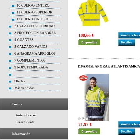
10 CUERPO ENTERO
11 CUERPO SUPERIOR
12 CUERPO INFERIOR
2 CALZADO SEGURIDAD
3 PROTECCION LABORAL
100,66 €
Añadir a la 
4 GUANTES
Detalles
5 CALZADO VARIOS
6 ANAGRAMA ARREGLOS
7 COMPLEMENTOS
119AM05L ANORAK ATLANTIS AMR/A
9 ROPA TEMPORADA
Ofertas
Más vendidos
Cuenta
Autentificarse
Crear Cuenta
71,97 €
Añadir a la 
Detalles
Información