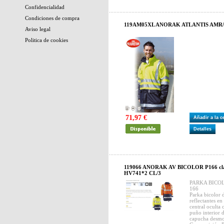
Confidencialidad
Condiciones de compra
119AM05XL ANORAK ATLANTIS AMR/
Aviso legal
Politica de cookies
71,97 €
Añadir a la 
Detalles
119066 ANORAK AV BICOLOR P166 cl
HV741*2 CL/3
PARKA BICOL
166
Parka bicolor d
reflectantes e
central oculta 
puño interior d
capucha desmon