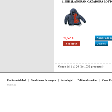
119BI02L ANORAK CAZADORA LOTTO
99,52 €
Añadir a la 
Detalles
Viendo del
1
al
20
(de
1036
productos)
Confidencialidad
|
Condiciones de compra
|
Aviso legal
|
Politica de cookies
|
Crear Cu
Mahoiak