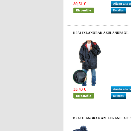
80,51 €
Añadir a la 
Detalles
119A14XL ANORAK AZUL ANDES XL
33,43 €
Añadir a la 
Detalles
119A01L ANORAK AZUL FRANELA PL