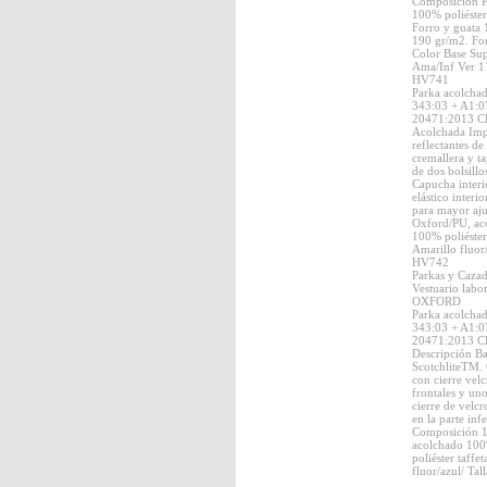
Composición P
100% poliéster
Forro y guata 
190 gr/m2. Fo
Color Base Su
Ama/Inf Ver 1
HV741
Parka acolcha
343:03 + A1:
20471:2013 C
Acolchada Imp
reflectantes d
cremallera y t
de dos bolsillo
Capucha interi
elástico interi
para mayor aju
Oxford/PU, ac
100% poliéster 
Amarillo fluor
HV742
Parkas y Caza
Vestuario labo
OXFORD
Parka acolcha
343:03 + A1:
20471:2013 C
Descripción Ba
ScotchliteTM. 
con cierre velc
frontales y uno
cierre de velcr
en la parte inf
Composición 1
acolchado 100
poliéster taffe
fluor/azul/ Ta