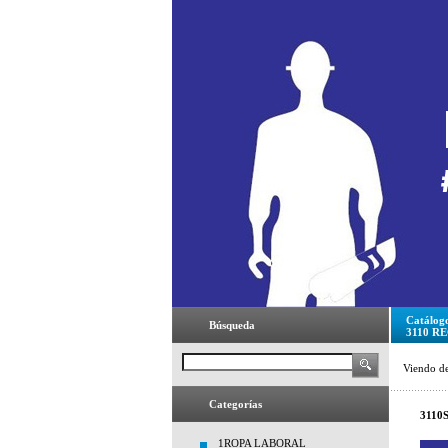
Catálog
Búsqueda
3110 R
Viendo d
Categorías
3110
1ROPA LABORAL