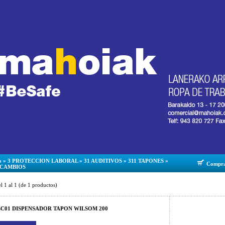
o
»
3 PROTECCION LABORAL
»
31 AUDITIVOS
»
311 TAPONES
»
Compr
ECAMBIOS
el
1
al
1
(de
1
productos)
SC01 DISPENSADOR TAPON WILSOM 200