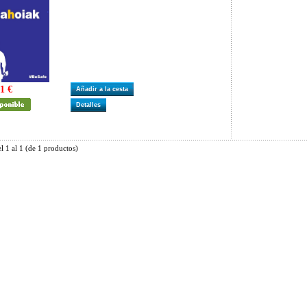
1 €
Añadir a la cesta
Detalles
el
1
al
1
(de
1
productos)