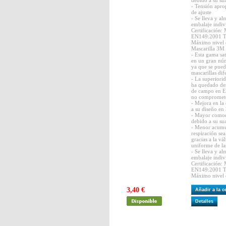
debido a su sua
- Tensión apro
de ajuste
- Se lleva y a
embalaje indiv
Certificación
EN149:2001 T
Máximo nivel d
Mascarilla 3M
- Esta gama sat
en un gran núm
ya que se pued
mascarillas dif
- La superiori
ha quedado de
de campo en E
no compromete
- Mejora en la
a su diseño en
- Mayor comodi
debido a su sua
- Menor acumul
respiración sea
gracias a la v
uniforme de la
- Se lleva y a
embalaje indiv
Certificación
EN149:2001 T
Máximo nivel d
3,40 €
Añadir a la 
Detalles