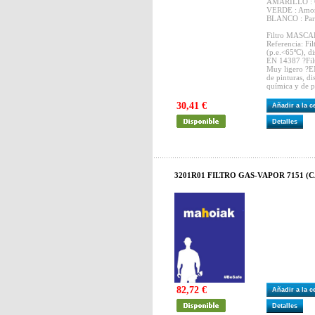
AMARILLO : Ga
VERDE : Amoni
BLANCO : Partí
Filtro MASC
Referencia: Fi
(p.e.<65ºC), d
EN 14387 ?Fil
Muy ligero ?EN
de pinturas, di
química y de p
30,41 €
Añadir a la 
Detalles
3201R01 FILTRO GAS-VAPOR 7151 (C
82,72 €
Añadir a la 
Detalles