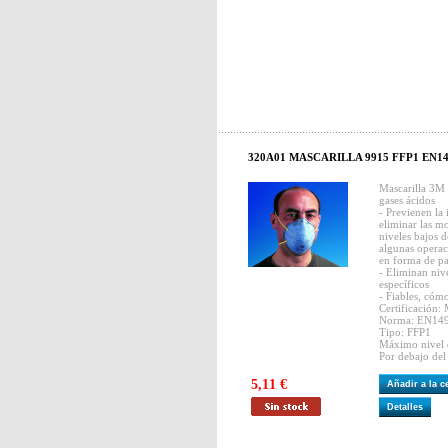
320A01 MASCARILLA 9915 FFP1 EN149
Mascarilla 3M 
gases ácidos
- Previenen la 
eliminar las mo
niveles bajos d
algunas operac
en forma de pa
- Eliminan niv
específicos
- Fiables, cómo
Certificación:
Norma: EN14
Tipo: FFP1
Máximo nivel d
Por debajo del
5,11 €
Añadir a la 
Detalles