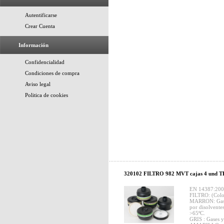
Autentificarse
Crear Cuenta
Información
Confidencialidad
Condiciones de compra
Aviso legal
Politica de cookies
320102 FILTRO 982 MVT cajas 4 und T
EN 14387:20
FILTRO: (Color
MARRON: Gases
por disolvente
>65ºC.
GRIS : Gases y