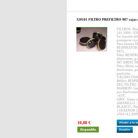
320101 FILTRO PREFILTRO 987 cajas d
FILTROS- Ma
141:2000 / E
En función del
protegerse con 
Para nuestra M
RESPIRATOR lo
987),
Filtro RESPIR
disolventes, g.
987 ABEP2 NR
Filtro Mixto v
disolventes, ga
partículas.
VÁLIDO ÚNICA
Bifiltro RES
DEL FILTRO: (
MARRON: Gases
por disolvente
>65ºC.
GRIS : Gases y
AMARILLO : Ga
BLANCO : Partí
11B AENOR C
2004+A1:2008 
10,88 €
Añadir a la 
Detalles