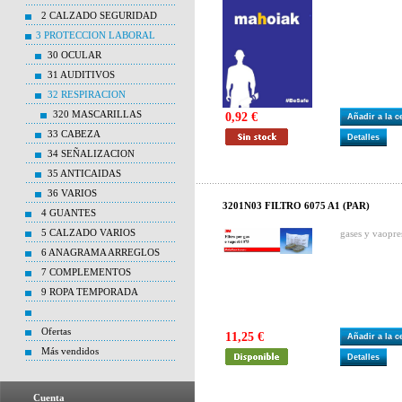
2 CALZADO SEGURIDAD
3 PROTECCION LABORAL
30 OCULAR
31 AUDITIVOS
32 RESPIRACION
320 MASCARILLAS
0,92 €
Añadir a la 
33 CABEZA
Detalles
34 SEÑALIZACION
35 ANTICAIDAS
36 VARIOS
3201N03 FILTRO 6075 A1 (PAR)
4 GUANTES
5 CALZADO VARIOS
gases y vaopre
6 ANAGRAMA ARREGLOS
7 COMPLEMENTOS
9 ROPA TEMPORADA
Ofertas
11,25 €
Añadir a la 
Más vendidos
Detalles
Cuenta