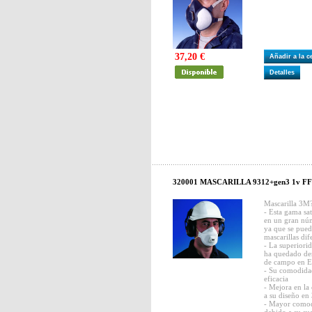
37,20 €
Añadir a la 
Detalles
320001 MASCARILLA 9312+gen3 1v FFP
Mascarilla 3M
- Esta gama sat
en un gran núm
ya que se pued
mascarillas dif
- La superiori
ha quedado de
de campo en 
- Su comodida
eficacia
- Mejora en la
a su diseño en
- Mayor comodi