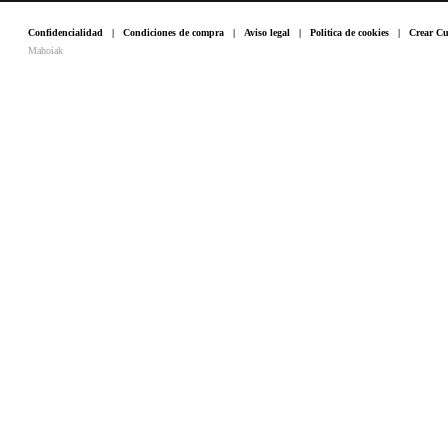
Confidencialidad
|
Condiciones de compra
|
Aviso legal
|
Politica de cookies
|
Crear Cu
Mahoiak