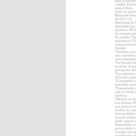
para la transmi
calidad, Func
manos libres
Estilo de prot
Bluetooth Gra
M=29 L=22
Marketing de 
Aprobado por 
producto WS P
de comunicació
los sonidos Ti
inalámbrico Ti
comunicaciones
Detalles
?Orejeras con 
una conexión i
otros disposit
?La función de
escuchar el so
percepción del
?Las orejeras 
del ruido cuand
?Compatibles c
transmitir soni
?Transmisión 
usar en modo 
ruidosos
?Modelo de d
Las orejeras
son nuestras so
facilitar la c
funcionalidad 
escucha ambien
ruido cuando el
Disponibles co
para acoplar a 
Consiga una so
rendimiento ad