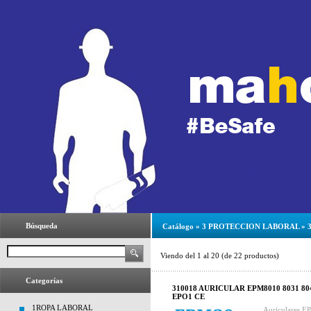
Búsqueda
Catálogo
»
3 PROTECCION LABORAL
»
Viendo del
1
al
20
(de
22
productos)
Categorías
310018 AURICULAR EPM8010 8031 804
EPO1 CE
1ROPA LABORAL
Auriculares E