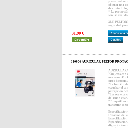
y están rellen
obtener una co
de contacto baj
* La protecció
son las cualida
3M? PELTOR? 
seguridad para
31,90 €
Añadir a la 
Detalles
310006 AURICULAR PELTOR PROTAC
AURICULARA
?Orejeras con 
una conexión i
otros disposit
?La función de
escuchar el so
percepción del
?Las orejeras 
del ruido cuand
?Compatibles c
transmitir soni
Especificacion
Duración de la
Especificación
Especificacion
digital), Comp