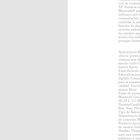
con las oreje
XP. Nuestras or
Bluetooth® par
teléfonos móvil
comunicación.
controlar la r
función de dep
escucha ambien
los sonidos que
protección audi
proteger frente
Aplicaciones R
ofrecer protec
comunicarse de
mucho ruido C
batería Aprox.
Especificación
Especificacion
digital), Comp
para la transmi
calidad, Func
manos libres
Estilo de prot
Bluetooth Gra
M=29 L=22 Ma
Normas/Certif
Peso Neto 396
Tipo de Bater
Dependencia de
de conexión B
Producto Auri
de usuario Indu
Detalles ?Orej
para una cone
teléfonos y ot