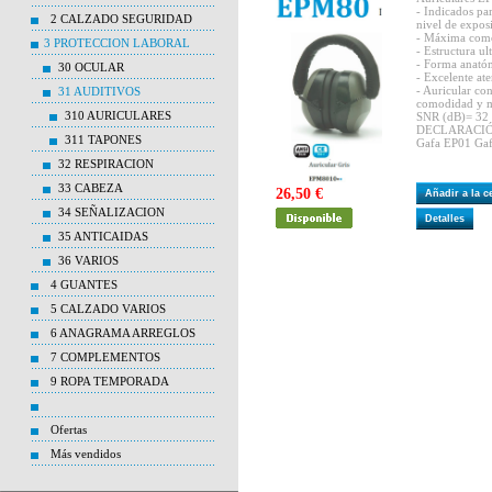
- Indicados par
2 CALZADO SEGURIDAD
nivel de exposi
- Máxima com
3 PROTECCION LABORAL
- Estructura ult
- Forma anató
30 OCULAR
- Excelente at
- Auricular co
31 AUDITIVOS
comodidad y me
310 AURICULARES
SNR (dB)= 32
DECLARACI
311 TAPONES
Gafa EP01 Ga
32 RESPIRACION
33 CABEZA
26,50 €
Añadir a la 
34 SEÑALIZACION
Detalles
35 ANTICAIDAS
36 VARIOS
4 GUANTES
5 CALZADO VARIOS
6 ANAGRAMA ARREGLOS
7 COMPLEMENTOS
9 ROPA TEMPORADA
Ofertas
Más vendidos