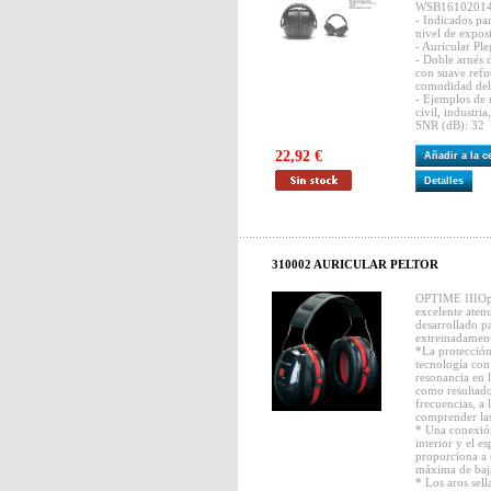
WSB1610201
- Indicados par
nivel de exposi
- Auricular Pl
- Doble arnés d
con suave refu
comodidad del
- Ejemplos de 
civil, industria
SNR (dB): 32
22,92 €
Añadir a la 
Detalles
310002 AURICULAR PELTOR
OPTIME IIIOpt
excelente aten
desarrollado p
extremadament
*La protección
tecnología con
resonancia en l
como resultado
frecuencias, a 
comprender las
* Una conexión
interior y el es
proporciona a 
máxima de baja
* Los aros sel