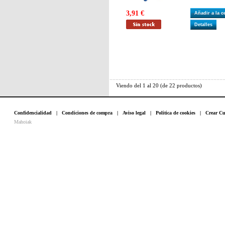
3,91 €
Añadir a la 
Detalles
Viendo del
1
al
20
(de
22
productos)
Confidencialidad
|
Condiciones de compra
|
Aviso legal
|
Politica de cookies
|
Crear Cu
Mahoiak