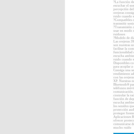
?La función de
escuchar el so
percepción del
orejeras consi
ruido cuando e
?Compatibles c
transmitir soni
?Transmisión 
usar en modo 
ruidosos
?Modelo de d
Las orejeras
son nuestras so
facilitar la c
funcionalidad 
escucha ambien
ruido cuando el
Disponibles co
para acoplar a 
Consiga una so
rendimiento ad
con las oreje
XP. Nuestras or
Bluetooth® par
teléfonos móvil
comunicación.
controlar la r
función de dep
escucha ambien
los sonidos que
protección audi
proteger frente
Aplicaciones R
ofrecer protec
comunicarse de
mucho ruido