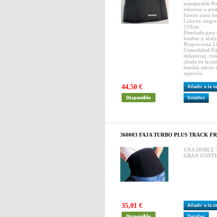
transpirable.P
esfuerzo o post
fuerzo zona l
Colores :neg
110cm
Diseñada para 
lumbar y abdo
Proporciona Li
Comodidad.Fij
delantera), co
chada en la par
bandas adicio­ 
sujeción.
44,50 €
Añadir a la 
Detalles
360003 FAJA TURBO PLUS TRACK FRE
UNA DOBLE 
GRAN CONTE
35,01 €
Añadir a la 
Detalles