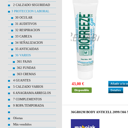
2 CALZADO SEGURIDAD
3 PROTECCION LABORAL
30 OCULAR
31 AUDITIVOS
32 RESPIRACION
33 CABEZA
34 SEÑALIZACION
35 ANTICAIDAS
36 VARIOS
361 FAJAS
362 FUNDAS
363 CREMAS
4 GUANTES
43,00 €
Añadir a la 
5 CALZADO VARIOS
Detalles
6 ANAGRAMA ARREGLOS
7 COMPLEMENTOS
9 ROPA TEMPORADA
36GR02M BODY ANTICELL 2099//366
Ofertas
Más vendidos