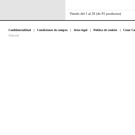
Viendo del
1
al
20
(de
91
productos)
Confidencialidad
|
Condiciones de compra
|
Aviso legal
|
Politica de cookies
|
Crear Cu
Mahoiak