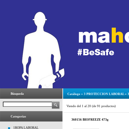
Búsqueda
Catálogo
»
3 PROTECCION LABORAL
»
Viendo del
1
al
20
(de
91
productos)
Categorías
360156 BIOFREEZE 473g
1ROPA LABORAL