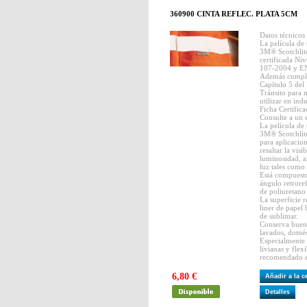
360900 CINTA REFLEC. PLATA 5CM
Datos técnicos
La película de 
3M® Scotchlite
certificada Ni
107-2004 y E
Además cumple
Capítulo 5 del
Tránsito para m
utilizar en ind
Ficha Certific
Consulte a un 
La película de 
3M® Scotchlite
para aplicacion
resaltar la vis
luminosidad, a
luz tales como 
Está compuesto
ángulo retrore
de poliuretano 
La superficie r
liner de papel 
de sublimar.
Conserva buena 
lavados, domés
Especialmente a
livianas y flex
recomendado en
6,80 €
Añadir a la 
Detalles