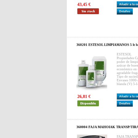
43,45 €
Añadir a la 
Detalles
360201 ESTESOL LIMPIAMANOS 5 lt bidon
ESTESOL
Propiedades Car
poder de limpi
azúcar de buen
económico en e
agradable frag
Tipo de sucied
Envases 1000-
blanda (V) 5-l
26,81 €
Añadir a la 
Detalles
360004 FAJA MAHOIAK TRANSP/TIR
FAJA TRANSPI