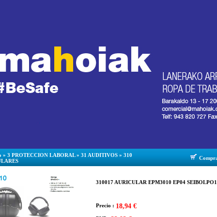
o
»
3 PROTECCION LABORAL
»
31 AUDITIVOS
»
310
Compr
ULARES
310017 AURICULAR EPM3010 EP04 SEIBOLPO1
Precio :
18,94 €