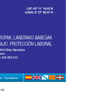
as:
0 productos
 CE