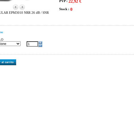
PVP :
22,92 €
Stock :
0
LAR EPM3010 NRR 26 dB / SNR
es:
LO
 al carrito