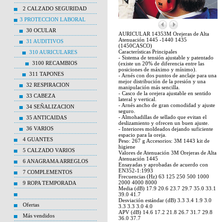
2 CALZADO SEGURIDAD
3 PROTECCION LABORAL
30 OCULAR
AURICULAR 14353M Orejeras de Alta
Atenuación 1445 -1440 1435
31 AUDITIVOS
(1450CASCO)
Características Principales
310 AURICULARES
- Sistema de tensión ajustable y patentado
3100 RECAMBIOS
(existe un 20% de diferencia entre las
posiciones de máximo y mínimo).
311 TAPONES
- Arnés con dos puntos de anclaje para una
mejor distribución de la presión y una
32 RESPIRACION
manipulación más sencilla.
- Casco de la orejera ajustable en sentido
33 CABEZA
lateral y vertical.
- Arnés ancho de gran comodidad y ajuste
34 SEÑALIZACION
seguro.
- Almohadillas de sellado que evitan el
35 ANTICAIDAS
deslizamiento y ofrecen un buen ajuste.
36 VARIOS
- Interiores moldeados dejando suficiente
espacio para la oreja.
4 GUANTES
Peso: 267 g Accesorios: 3M 1443 kit de
higiene
5 CALZADO VARIOS
Valores de Atenuación 3M Orejeras de Alta
Atenuación 1445
6 ANAGRAMA ARREGLOS
Ensayadas y aprobadas de acuerdo con
EN352-1:1993
7 COMPLEMENTOS
Frecuencias (Hz) 63 125 250 500 1000
2000 4000 8000
9 ROPA TEMPORADA
Media (dB) 17.9 20.6 23.7 29.7 35.0 33.1
39.0 41.7
Desviación estándar (dB) 3.3 3.4 1.9 3.0
Ofertas
3.3 3.3 3.0 4.0
APV (dB) 14.6 17.2 21.8 26.7 31.7 29.8
Más vendidos
36.0 37.7