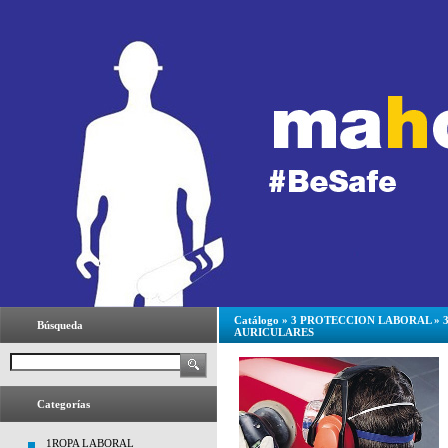
Catálogo
»
3 PROTECCION LABORAL
»
Búsqueda
AURICULARES
Categorías
1ROPA LABORAL