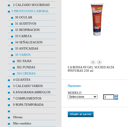
2 CALZADO SEGURIDAD
3 PROTECCION LABORAL
30 OCULAR
31 AUDITIVOS
32 RESPIRACION
33 CABEZA
34 SEÑALIZACION
35 ANTICAIDAS
36 VARIOS
361 FAJAS
362 FUNDAS
LA ROSSA IN GEL SUCIED ALTA
PINTURAS 250 ml
363 CREMAS
4 GUANTES
Opciones:
5 CALZADO VARIOS
6 ANAGRAMA ARREGLOS
MODELO
7 COMPLEMENTOS
9 ROPA TEMPORADA
Añadir al carrito
Ofertas
Más vendidos