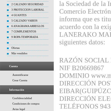
la Sociedad de la 
2 CALZADO SEGURIDAD
Comercio Elect
3 PROTECCION LABORAL
4 GUANTES
informa que es titu
5 CALZADO VARIOS
acuerdo con la exig
6 ANAGRAMA ARREGLOS
7 COMPLEMENTOS
LANERAKO MAHOI
9 ROPA TEMPORADA
siguientes datos:
Ofertas
Más vendidos
RAZÓN SOCIAL
NIF B20669867
Cuenta
DOMINIO www.ma
Autentificarse
Crear Cuenta
DIRECCIÓN POS
EIBAR(GUIPÚZ
Información
DIRECCIÓN ELE
Confidencialidad
Condiciones de compra
TELÉFONOS 943
Aviso legal