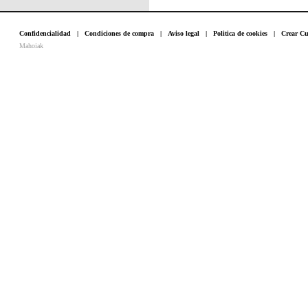
Confidencialidad
|
Condiciones de compra
|
Aviso legal
|
Politica de cookies
|
Crear Cu
Mahoiak