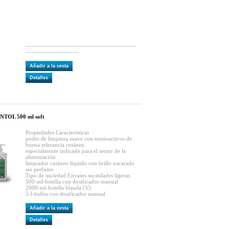
------------------------------------------------------
--------------------------
Añadir a la cesta
Detalles
TOL 500 ml soft
Propiedades Características
poder de limpieza suave con tensioactivos de
buena tolerancia cutánea
especialmente indicado para el sector de la
alimentación
limpiador cutáneo líquido con brillo nacarado
sin perfume
Tipo de suciedad Envases suciedades ligeras
500-ml-botella con dosificador manual
2000-ml-botella blanda (V)
5-l-bidón con dosificador manual
Añadir a la cesta
Detalles