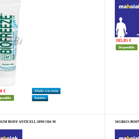
105,05 €
0 €
Añadir a la cesta
Detalles
02M BODY ANTICELL 2099//366 M
36GR02S BODY