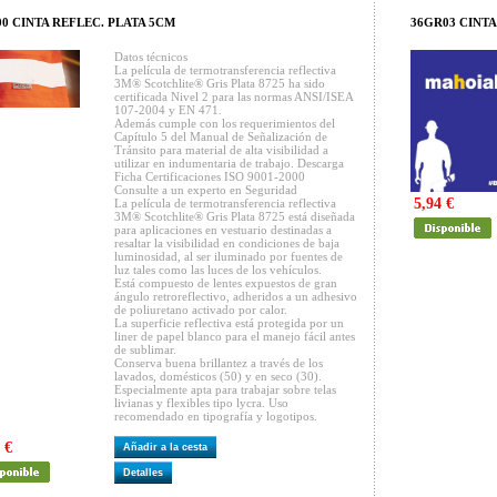
00 CINTA REFLEC. PLATA 5CM
36GR03 CINTA
Datos técnicos
La película de termotransferencia reflectiva
3M® Scotchlite® Gris Plata 8725 ha sido
certificada Nivel 2 para las normas ANSI/ISEA
107-2004 y EN 471.
Además cumple con los requerimientos del
Capítulo 5 del Manual de Señalización de
Tránsito para material de alta visibilidad a
utilizar en indumentaria de trabajo. Descarga
Ficha Certificaciones ISO 9001-2000
Consulte a un experto en Seguridad
5,94 €
La película de termotransferencia reflectiva
3M® Scotchlite® Gris Plata 8725 está diseñada
para aplicaciones en vestuario destinadas a
resaltar la visibilidad en condiciones de baja
luminosidad, al ser iluminado por fuentes de
luz tales como las luces de los vehículos.
Está compuesto de lentes expuestos de gran
ángulo retroreflectivo, adheridos a un adhesivo
de poliuretano activado por calor.
La superficie reflectiva está protegida por un
liner de papel blanco para el manejo fácil antes
de sublimar.
Conserva buena brillantez a través de los
lavados, domésticos (50) y en seco (30).
Especialmente apta para trabajar sobre telas
livianas y flexibles tipo lycra. Uso
recomendado en tipografía y logotipos.
 €
Añadir a la cesta
Detalles