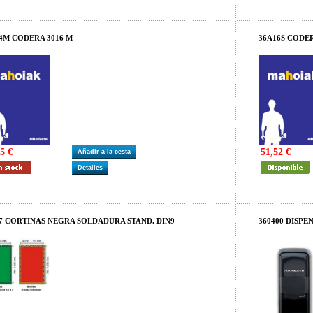
4M CODERA 3016 M
36A16S CODE
5 €
51,52 €
Añadir a la cesta
Detalles
7 CORTINAS NEGRA SOLDADURA STAND. DIN9
360400 DISP