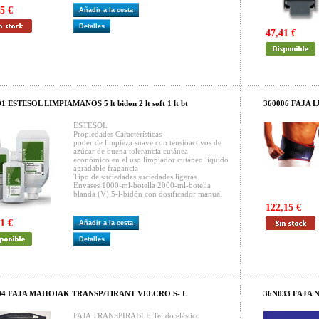
5 €
Añadir a la cesta
Detalles
47,41 €
1 ESTESOL LIMPIAMANOS 5 lt bidon 2 lt soft 1 lt bt
360006 FAJA
ESTESOL
Propiedades Características
poder de limpieza suave con tensioactivos de
azúcar de buena tolerancia cutánea
económico en el uso limpiador cutáneo líquido
agradable fragancia
Tipo de suciedades suciedades ligeras
Envases 1000-ml-botella 2000-ml-botella
blanda (V) 5-l-bidón con dosificador manual
122,15 €
1 €
Añadir a la cesta
Detalles
04 FAJA MAHOIAK TRANSP/TIRANT VELCRO S- L
36N033 FAJA 
FAJA TRANSPIRABLE Tejido elástico