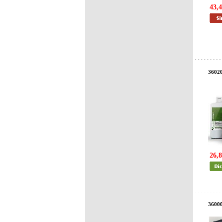
43,4
36020
26,8
3600