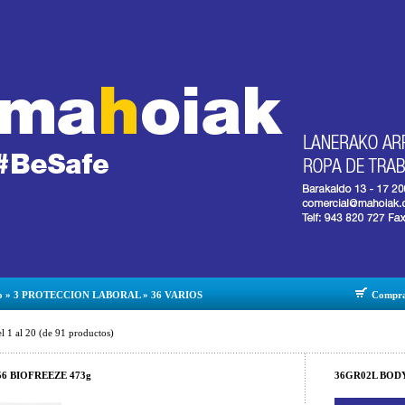
o
»
3 PROTECCION LABORAL
»
36 VARIOS
Compr
el
1
al
20
(de
91
productos)
56 BIOFREEZE 473g
36GR02L BODY