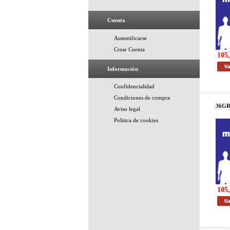
Cuenta
Autentificarse
Crear Cuenta
105,
Información
Confidencialidad
Condiciones de compra
36GR
Aviso legal
Politica de cookies
105,