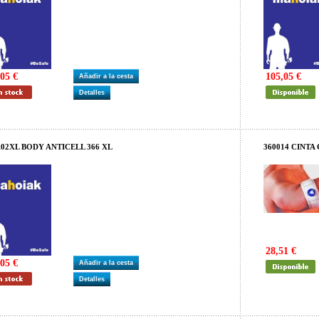
05 €
105,05 €
Añadir a la cesta
Detalles
02XL BODY ANTICELL 366 XL
360014 CINTA
28,51 €
05 €
Añadir a la cesta
Detalles