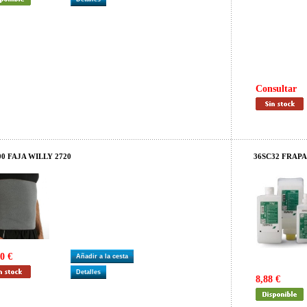
Consultar
00 FAJA WILLY 2720
36SC32 FRAPAN
0 €
Añadir a la cesta
Detalles
8,88 €