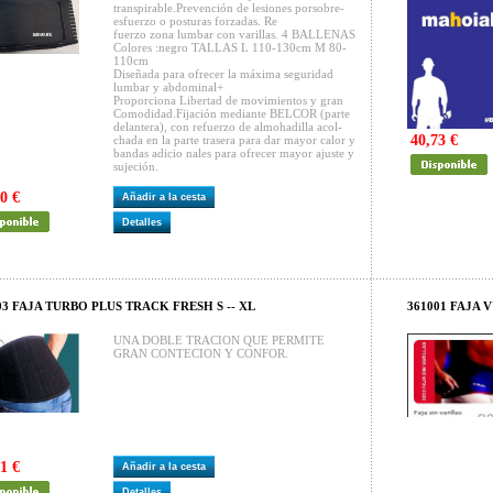
transpirable.Prevención de lesiones porsobre­
esfuerzo o posturas forzadas. Re­
fuerzo zona lumbar con varillas. 4 BALLENAS
Colores :negro TALLAS L 110-130cm M 80-
110cm
Diseñada para ofrecer la máxima seguridad
lumbar y abdominal+
Proporciona Libertad de movimi­entos y gran
Comodidad.Fijación mediante BELCOR (parte
delantera), con refuerzo de almohadilla acol­
40,73 €
chada en la parte trasera para dar mayor calor y
bandas adicio­ nales para ofrecer mayor ajuste y
sujeción.
0 €
Añadir a la cesta
Detalles
03 FAJA TURBO PLUS TRACK FRESH S -- XL
361001 FAJA
UNA DOBLE TRACION QUE PERMITE
GRAN CONTECION Y CONFOR.
1 €
Añadir a la cesta
Detalles