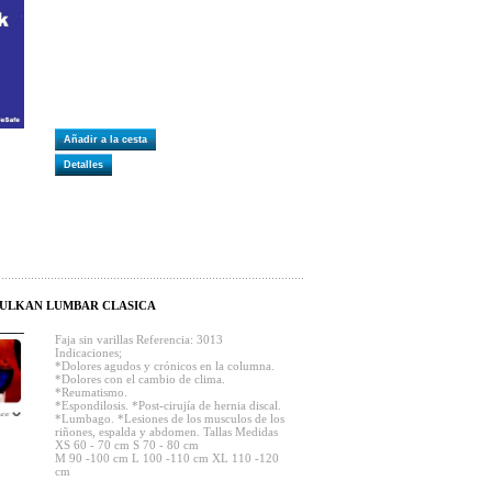
Añadir a la cesta
Detalles
 VULKAN LUMBAR CLASICA
Faja sin varillas Referencia: 3013
Indicaciones;
*Dolores agudos y crónicos en la columna.
*Dolores con el cambio de clima.
*Reumatismo.
*Espondilosis. *Post-cirujía de hernia discal.
*Lumbago. *Lesiones de los musculos de los
riñones, espalda y abdomen. Tallas Medidas
XS 60 - 70 cm S 70 - 80 cm
M 90 -100 cm L 100 -110 cm XL 110 -120
cm