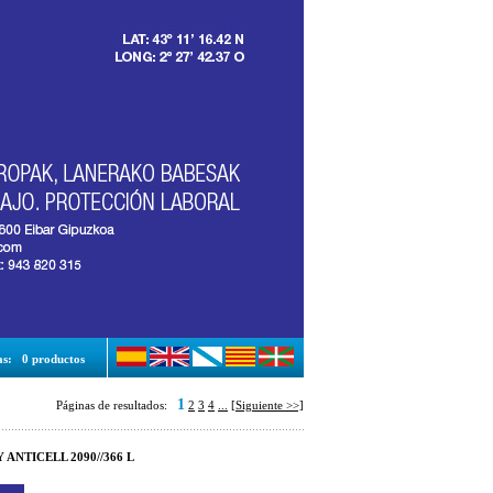
as:
0 productos
1
Páginas de resultados:
2
3
4
...
[Siguiente >>]
 ANTICELL 2090//366 L