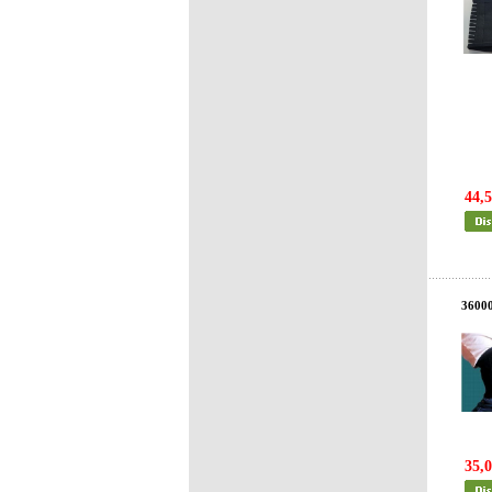
44,5
3600
35,0