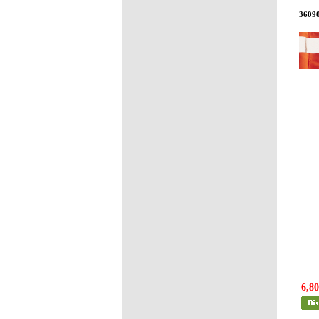
3609
6,80