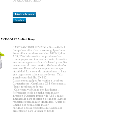
DE ARCO ELECTRICO
Añadir a la cesta
Detalles
 ANTIGOLPE AirTech Bump
CASCO ANTIGOLPES PS59 - Gorra AirTech
Bump Colección: Cascos contra golpes Gama:
Protección a la cabeza ateriales: 100% Nylon,
ABS, EVA Información del producto Casco
contra golpes con innovador diseño. Aireación
maximizada gracias a la malla lateral y amplias
ventanas en el casco interior. Moderno diseño
textil con líneas reflectantes para una mayor
visibilidad. La visera, de longitud media, hace
que la gorra sea válida para todo uso. Talla
ajustable por hebilla. EN 812
Cascos contra golpes Protección a la cabeza
Características l Certificado CE l Visera media
(5cm), ideal para todo uso
l Color para visibilidad con luz diurna l
Refrescante tejido de malla, para mayor
aireación l Cubierta interior de ABS y suave
almohadilla para absorción de golpes l Líneas
reflectantes para mayor visibilidad l Ajuste de
tamaño por hebilla para mayor
Facilidad l Bolsa expositora que ayuda a la
presentación para la venta en tienda