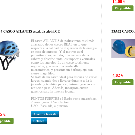
14,00 €
04 CASCO ATLANTIS escalada alpini.CE
33A02 CASCO 
El casco ATLANTIS de poliestireno es el más
avanzado de los cascos BEAL en lo que
respecta a la calidad de dispersión de la energía
en caso de impacto. Y el motivo es el
poliestireno expandido, que rodea toda la
cabeza y absorbe tanto los impactos verticales
como los laterales. Es un casco totalmente
regulable, gracias a una ruedecilla
micrométrica, y presenta un barboquejo con
cierre magnético.
4,02 €
Se trata de un casco ideal para las vías de varios
largos, cuando debe llevarse durante toda la
jornada, y también para alpinismo, gracias a su
reducido peso. Además, incorpora cuatro
ganchos para la linterna frontal.
PUNTOS FUERTES : ? Barboquejo magnético.
? Peso ligero. ? Ventilación.
USO : Escalada, alpinismo.
5 €
Añadir a la cesta
Detalles