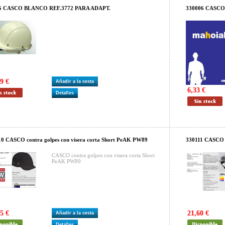
5 CASCO BLANCO REF.3772 PARA ADAPT.
330006 CASC
9 €
Añadir a la cesta
6,33 €
Detalles
0 CASCO contra golpes con visera corta Short PeAK PW89
330111 CASCO
CASCO contra golpes con visera corta Short
PeAK PW89
5 €
21,60 €
Añadir a la cesta
Detalles