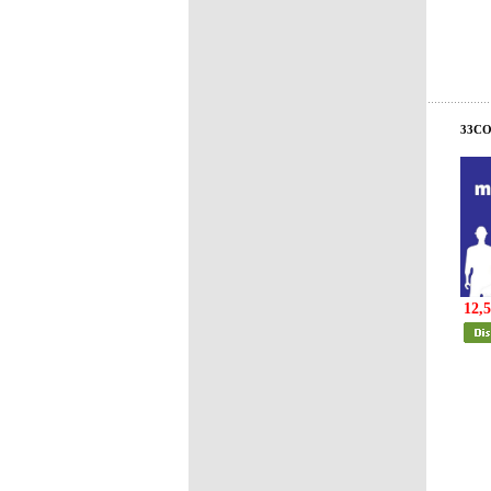
33CO
12,5