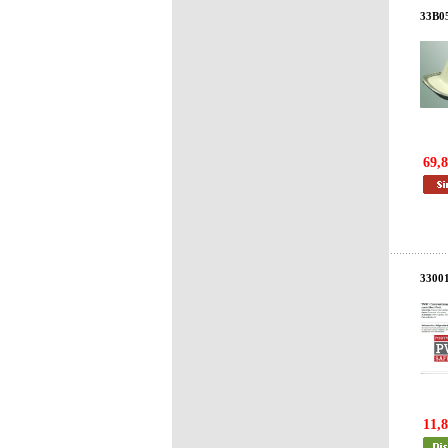
33B0
69,8
33001
11,8