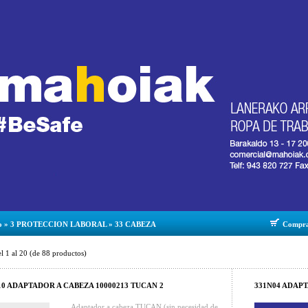
o
»
3 PROTECCION LABORAL
»
33 CABEZA
Compr
el
1
al
20
(de
88
productos)
10 ADAPTADOR A CABEZA 10000213 TUCAN 2
331N04 ADAPT
Adaptador a cabeza TUCAN (sin necesidad de