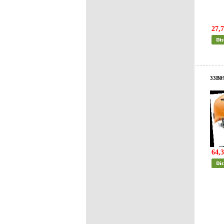
27,7
33B0
64,3