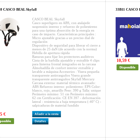
18 CASCO BEAL Skyfall
33B11 CASCO 
CASCO BEAL Skyfall
Casco superligero en ABS, con atalajede
suspensión interno y refuerzo de poliestireno
para una óptima absorción de la energía en
caso de impacto. Características principales :
Micro ajustable gracias a un preciso dial de
regulación
Dispositivo de seguridad para liberar el cierre a
menos de 25 daN (de acuerdo con la norma)
Hebilla de apertura rápida
Ranuras para fijar los protectores auditivos
10,59 €
Cinta de la barbilla ajustable y extraíble 4 clips
para linterna frontal integrados en la carcasa
Almohadilla de confort interior extraíble y
lavable a máquina Accesorios : Visera pequeña
transparente antirrasguños Visera grande
transparente antirrasguños Skyfall Mercury
Carcasa externa: material térmico avanzado:
ABS Refuerzo interno: poliestireno: EPS Color:
blanco, rojo, amarillo Peso: 390 g Talla: unique
Perímetro mínimo: 51 cm Perímetro máximo:
62 cm Certificación: CE EN 397 - deformación
lateral - resistencia a baja temperatura (-40° C) -
salpicaduras de material fundido
5 €
Añadir a la cesta
Detalles