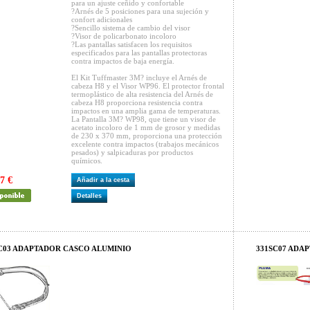
para un ajuste ceñido y confortable
?Arnés de 5 posiciones para una sujeción y
confort adicionales
?Sencillo sistema de cambio del visor
?Visor de policarbonato incoloro
?Las pantallas satisfacen los requisitos
especificados para las pantallas protectoras
contra impactos de baja energía.
El Kit Tuffmaster 3M? incluye el Arnés de
cabeza H8 y el Visor WP96. El protector frontal
termoplástico de alta resistencia del Arnés de
cabeza H8 proporciona resistencia contra
impactos en una amplia gama de temperaturas.
La Pantalla 3M? WP98, que tiene un visor de
acetato incoloro de 1 mm de grosor y medidas
de 230 x 370 mm, proporciona una protección
excelente contra impactos (trabajos mecánicos
pesados) y salpicaduras por productos
químicos.
7 €
Añadir a la cesta
Detalles
C03 ADAPTADOR CASCO ALUMINIO
331SC07 ADA