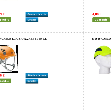
9 €
4,88 €
Añadir a la cesta
Detalles
9 CASCO ELIOS A.42.2A 53-61 cm CE
330059 CASCO
6 €
Añadir a la cesta
Detalles