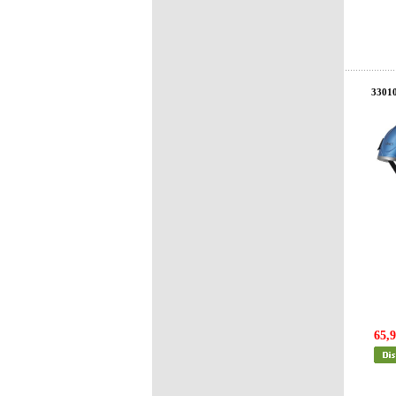
3301
65,9