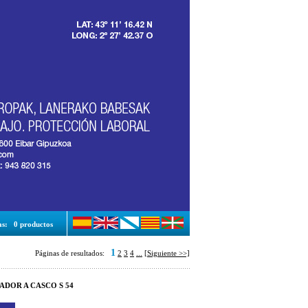
as:
0 productos
1
Páginas de resultados:
2
3
4
...
[Siguiente >>]
ADOR A CASCO S 54