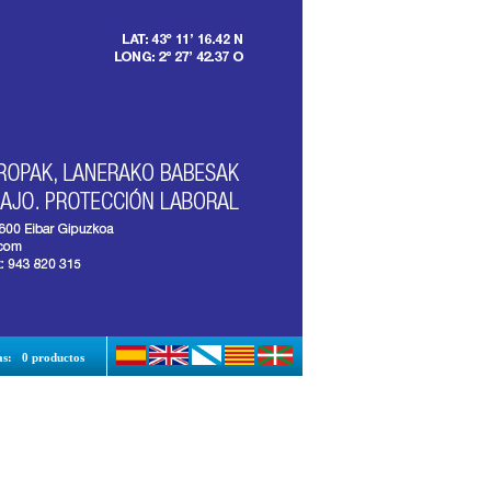
as:
0 productos