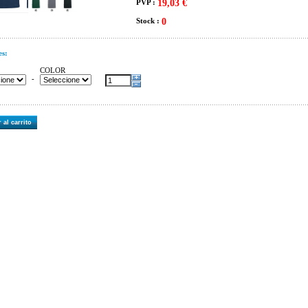
PVP :
19,03 €
Stock :
0
es:
COLOR
-
 al carrito