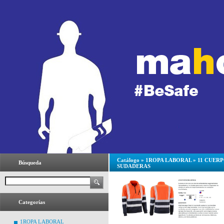
Catálogo
»
1ROPA LABORAL
»
11 CUER
Búsqueda
SUDADERAS
Categorías
1ROPA LABORAL