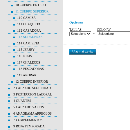
10 CUERPO ENTERO
11 CUERPO SUPERIOR
110 CAMISA
Opciones:
111 CHAQUETA
TALLAS
COLO/AV
112 CAZADORA
-
113 SUDADERAS
114 CAMISETA
115 JERSEY
Añadir al carrito
116 NIKIS
117 CHALECOS
118 PESCADORAS
119 ANORAK
12 CUERPO INFERIOR
2 CALZADO SEGURIDAD
3 PROTECCION LABORAL
4 GUANTES
5 CALZADO VARIOS
6 ANAGRAMA ARREGLOS
7 COMPLEMENTOS
9 ROPA TEMPORADA