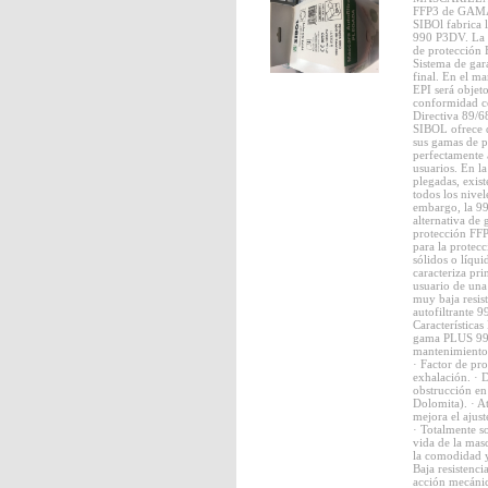
FFP3 de GAM
SIBOl fabrica l
990 P3DV. La s
de protección 
Sistema de gar
final. En el ma
EPI será objeto
conformidad co
Directiva 89/
SIBOL ofrece d
sus gamas de p
perfectamente 
usuarios. En la
plegadas, exi
todos los nivel
embargo, la 9
alternativa de
protección FFP
para la protecc
sólidos o líqui
caracteriza pr
usuario de una 
muy baja resist
autofiltrante 
Características
gama PLUS 990
mantenimiento
· Factor de pr
exhalación. · D
obstrucción en
Dolomita). · At
mejora el ajus
· Totalmente s
vida de la masc
la comodidad y
Baja resistenci
acción mecánica