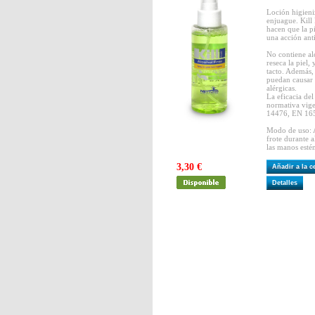
Loción higieni
enjuague. Kill
hacen que la p
una acción anti
No contiene al
reseca la piel,
tacto. Además,
puedan causar 
alérgicas.
La eficacia del
normativa vig
14476, EN 16
Modo de uso: A
frote durante 
las manos estén
3,30 €
Añadir a la 
Detalles