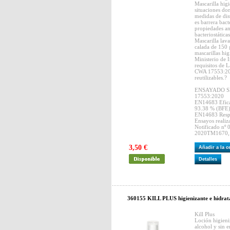
Mascarilla higi
situaciones do
medidas de dist
es barrera bact
propiedades ant
bacteriostática
Mascarilla lava
calada de 150 
mascarillas hig
Ministerio de 
requisitos de
CWA 17553:202
reutilizables.?
ENSAYADO S
17553:2020
EN14683 Eficac
93.38 % (BFE
EN14683 Respi
Ensayos reali
Notificado nº 
2020TM1670, 
3,50 €
Añadir a la 
Detalles
360155 KILL PLUS higienizante e hidrata
Kill Plus
Loción higieni
alcohol y sin 