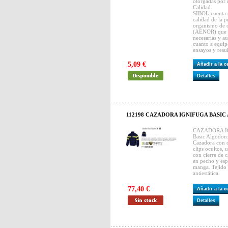
otorgadas por 
Calidad.
SIBOL cuenta c
calidad de la 
organismo de 
(AENOR) que e
necesarias y au
cuanto a equip
ensayos y resu
5,09 €
Añadir a la 
Detalles
112198 CAZADORA IGNIFUGA BASIC
CAZADORA IG
Basic Algodon
Cazadora con c
clips ocultos,
con cierre de c
en pecho y esp
manga. Tejido 
antiestática.
77,40 €
Añadir a la 
Detalles