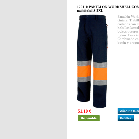
120110 PANTALON WORKSHELL COMB
multibolsil S-2XL
Pantalón Worksh
cintura. Trabill
costados con c
bolsillos later
bolsos traseros
nylon. Dos cint
Combinado con 
botón y brague
51,10 €
Añadir a la 
Detalles