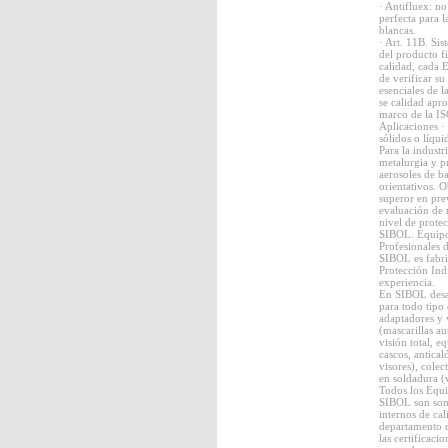
· Antifluex: no
perfecta para l
blancas.
· Art. 11B. Si
del producto f
calidad, cada 
de verificar s
esenciales de 
se calidad apr
marco de la I
Aplicaciones · 
sólidos o líqui
Para la industr
metalurgia y p
aerosoles de ba
orientativos. 
superor en pre
evaluación de 
nivel de protec
SIBOL. Equipos
Profesionales d
SIBOL es fabr
Protección Ind
experiencia.
En SIBOL desa
para todo tipo 
adaptadores y v
(mascarillas au
visión total, e
cascos, antica
visores), colec
en soldadura (v
Todos los Equi
SIBOL son some
internos de cal
departamento d
las certificaci