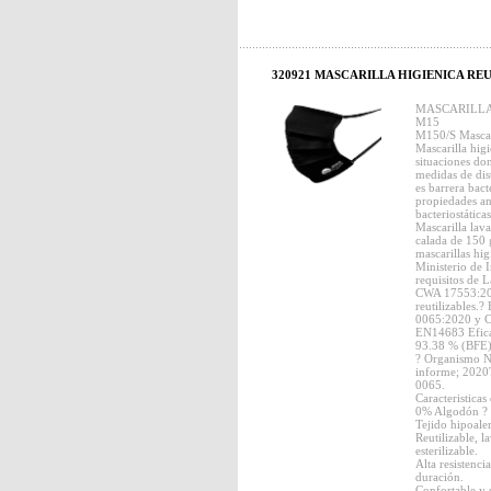
320921 MASCARILLA HIGIENICA REU
MASCARILLA
M15
M150/S Mascari
Mascarilla higi
situaciones do
medidas de dist
es barrera bact
propiedades ant
bacteriostática
Mascarilla lava
calada de 150 
mascarillas hig
Ministerio de 
requisitos de
CWA 17553:202
reutilizable
0065:2020 y 
EN14683 Eficac
93.38 % (BFE)
? Organismo No
informe; 202
0065.
Caracteristicas 
0% Algodón ? 0
Tejido hipoale
Reutilizable, 
esterilizable.
Alta resistenc
duración.
Confortable y 