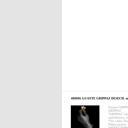
480006 GUANTE GRIPPAZ DESECH. nitr
Guante GRIP
GRIPPAZ
"GRIPPAZ" Guan
ambidiextro, e
?Ver vídeo Do
Palma guante 
580NR GRIPPA