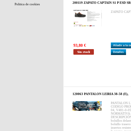
200119 ZAPATO CAPTAIN S1 P ESD SR
Politica de cookies
ZAPATO CAPT
93,80 €
Añadir a la 
Detalles
120063 PANTALON LEIRIA 38-58 (E),
PANTALON L
CODIGO PROD
04, V481-0-0
NORMATIVA: 
DESCRIPCIÓN: b
bolsillos delan
bolsillo trasero
insertos resist