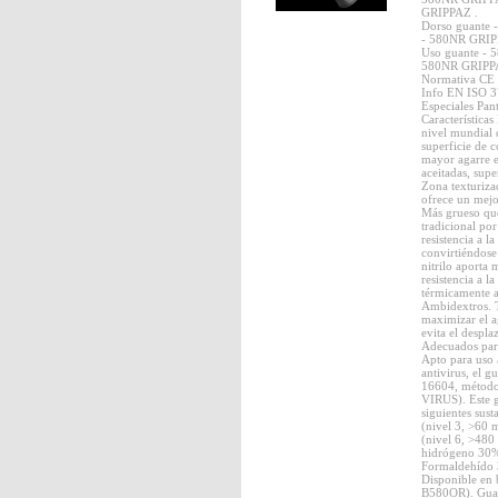
GRIPPAZ .
Dorso guante
- 580NR GRI
Uso guante - 
580NR GRIPP
Normativa CE 
Info EN ISO 3
Especiales Pant
Característica
nivel mundial 
superficie de 
mayor agarre 
aceitadas, sup
Zona texturizad
ofrece un mejo
Más grueso qu
tradicional po
resistencia a l
convirtiéndose
nitrilo aporta 
resistencia a l
térmicamente a
Ambidextros. T
maximizar el a
evita el despl
Adecuados para 
Apto para uso 
antivirus, el 
16604, método
VIRUS). Este g
siguientes sus
(nivel 3, >60
(nivel 6, >480
hidrógeno 30%
Formaldehído 
Disponible en 
B580OR). Guan