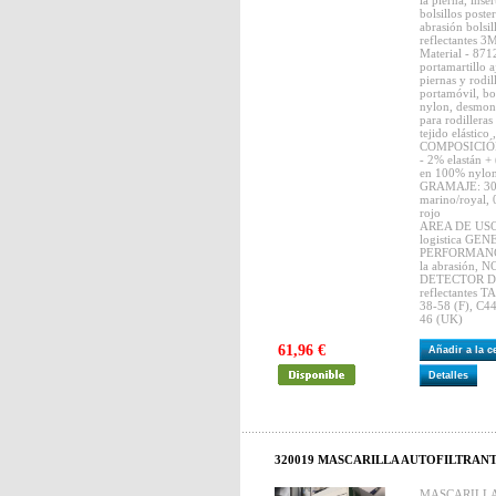
la pierna, inser
bolsillos poster
abrasión bolsil
reflectantes 
Material - 8712
portamartillo a
piernas y rodill
portamóvil, bol
nylon, desmont
para rodilleras
tejido elástic
COMPOSICIÓN:
- 2% elastán + 
en 100% nylo
GRAMAJE: 300
marino/royal, 
rojo
AREA DE USO: 
logistica GE
PERFORMANCE E
la abrasión,
DETECTOR DE
reflectantes T
38-58 (F), C44
46 (UK)
61,96 €
Añadir a la 
Detalles
320019 MASCARILLA AUTOFILTRANTE 
MASCARILLA