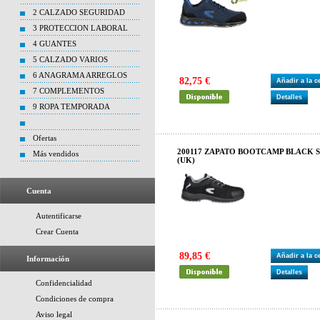
2 CALZADO SEGURIDAD
3 PROTECCION LABORAL
4 GUANTES
5 CALZADO VARIOS
6 ANAGRAMA ARREGLOS
82,75 €
Añadir a la 
7 COMPLEMENTOS
Detalles
9 ROPA TEMPORADA
Ofertas
200117 ZAPATO BOOTCAMP BLACK S1 P
Más vendidos
(UK)
Cuenta
Autentificarse
Crear Cuenta
89,85 €
Añadir a la 
Información
Detalles
Confidencialidad
Condiciones de compra
Aviso legal