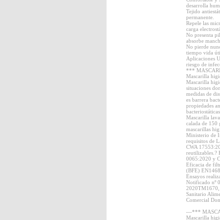
desarrolla hu
Tejido antiestá
permanente.
Repele las mic
carga electrostá
No presenta pil
absorbe manch
No pierde nunc
tiempo vida úti
Aplicaciones U
riesgo de infe
*** MASCAR
Mascarilla higi
Mascarilla higi
situaciones do
medidas de dist
es barrera bact
propiedades ant
bacteriostática
Mascarilla lava
calada de 150 
mascarillas hig
Ministerio de 
requisitos de
CWA 17553:202
reutilizable
0065:2020 y 
Eficacia de fil
(BFE) EN14683
Ensayos reali
Notificado nº 
2020TM1670, 
Sanitario Alime
Comercial Dom
---*** MASC
Mascarilla higi