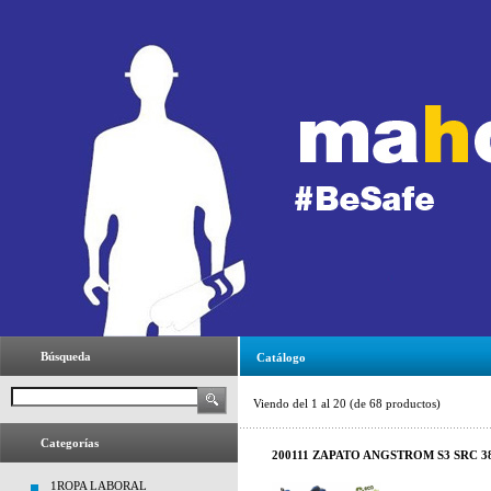
Búsqueda
Catálogo
Viendo del
1
al
20
(de
68
productos)
Categorías
200111 ZAPATO ANGSTROM S3 SRC 38-
1ROPA LABORAL