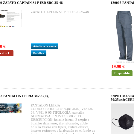
19 ZAPATO CAPTAIN S1 P ESD SRC 35-48
120005 PANTA
ZAPATO CAPTAIN S1 P ESD SRC 35-48
0 €
Añadir a la cesta
Detalles
19,90 €
63 PANTALON LEIRIA 38-58 (E),
320901 MASC
50/25und(CUR
PANTALON LEIRIA
CODIGO PRODUCTO: V481-0-02, V481-0-
04, V481-0-05 TIPOLOGÍA: pantalón
NORMATIVA: EN ISO 13688:2013
DESCRIPCIÓN: bolsillo lateral, 2 amplios
bolsillos delanteros, tiro reforzado, doble
bolsillo trasero con tapeta, cintura elástica,
insertos resistentes a la abrasión en el fondo de