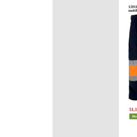
1201
multi
51,1