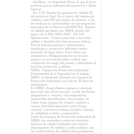
· Antifluex: no desprende fibras, lo que la hace
perfecta para la industria del automovil y líneas
blancas.
· Art. 11B. Sistema de garantía de calidad CE
del producto final. En el marco del sistema de
calidad, cada EPI será objeto de examen, a fin
de verificar su conformidad con las exigencias
esenciales de la Directiva 89/686/CEE. Sistema
se calidad aprobado por SIBOL dentro del
marco de la ISO: 9001:2000 · EN 149
Aplicaciones · Contra partículas y aerosoles
sólidos o líquidos (de base acuosa u oleica). ·
Para la industria química, farmacéutica,
metalurgia y protección adicional contra
aerosoles de base oléica. Estos datos son
orientativos. Obligatoriamente un tècnico
superor en prevención debe realizar una
evaluación de riesgo del puesto y determinar el
nivel de protección a utilizar.
SIBOL. Equipos de Protección Individual ·
Profesionales de la Seguridad en el trabajo
SIBOL es fabricante Europeo de Equipos de
Protección Individual con más de 30 años de
experiencia.
En SIBOL desarrollamos equipos y sistemas
para todo tipo de protección: ocular (incluidos
adaptadores y visores), vías respiratorias
(mascarillas autofiltrantes, buconasales, de
visión total, equipos de escape), auditiva y
cascos, anticalórica(mantas contra fuego,
visores), colectiva (cortinas, biombos, lamas),
en soldadura (visión y respiración).
Todos los Equipos de Protección Individual de
SIBOL son sometidos a estrictos controles
internos de calidad realizados por nuestro
departamento de calidad y están avalados con
las certificaciones de calidad más prestigiosas,