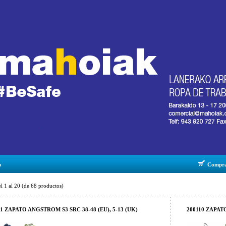
o
Compr
el
1
al
20
(de
68
productos)
11 ZAPATO ANGSTROM S3 SRC 38-48 (EU), 5-13 (UK)
200110 ZAPATO