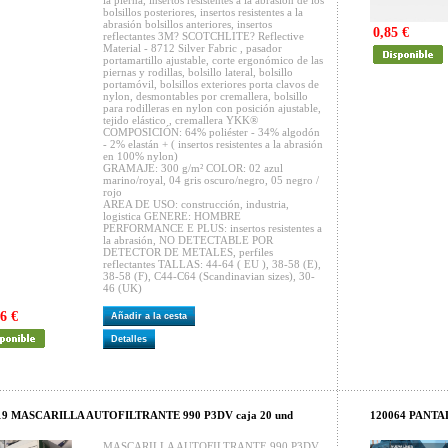
la pierna, insertos resistentes a la abrasión de los
bolsillos posteriores, insertos resistentes a la
abrasión bolsillos anteriores, insertos
0,85 €
reflectantes 3M? SCOTCHLITE? Reflective
Material - 8712 Silver Fabric , pasador
portamartillo ajustable, corte ergonómico de las
piernas y rodillas, bolsillo lateral, bolsillo
portamóvil, bolsillos exteriores porta clavos de
nylon, desmontables por cremallera, bolsillo
para rodilleras en nylon con posición ajustable,
tejido elástico , cremallera YKK®
COMPOSICIÓN: 64% poliéster - 34% algodón
- 2% elastán + ( insertos resistentes a la abrasión
en 100% nylon)
GRAMAJE: 300 g/m² COLOR: 02 azul
marino/royal, 04 gris oscuro/negro, 05 negro /
rojo
AREA DE USO: construcción, industria,
logistica GENERE: HOMBRE
PERFORMANCE E PLUS: insertos resistentes a
la abrasión, NO DETECTABLE POR
DETECTOR DE METALES, perfiles
reflectantes TALLAS: 44-64 ( EU ), 38-58 (E),
38-58 (F), C44-C64 (Scandinavian sizes), 30-
46 (UK)
6 €
Añadir a la cesta
Detalles
19 MASCARILLA AUTOFILTRANTE 990 P3DV caja 20 und
120064 PANTA
MASCARILLA AUTOFILTRANTE 990 P3DV