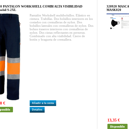
10 PANTALON WORKSHELL COMBI ALTA VISIBILIDAD
320920 MASCA
bolsil S-2XL
MASK020
Pantalón Workshell multibolsillos. Elástico en
cintura. Trabillas. Dos bolsillos interiores en los
costados con cremalleras de nylon. Dos
bolsillos laterales con cremalleras de nylon. Dos
bolsos traseros interiores con cremalleras de
nylon. Dos cintas reflectantes en perneras.
Combinado con alta visibilidad. Cierre de
botón y bragueta de cremallera.
0 €
Añadir a la cesta
Detalles
13,35 €