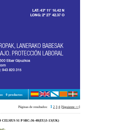
as:
0 productos
1
Páginas de resultados:
2
3
4
[Siguiente >>]
 CELSIUS S1 P SRC:36-48(EU)3-13(UK)