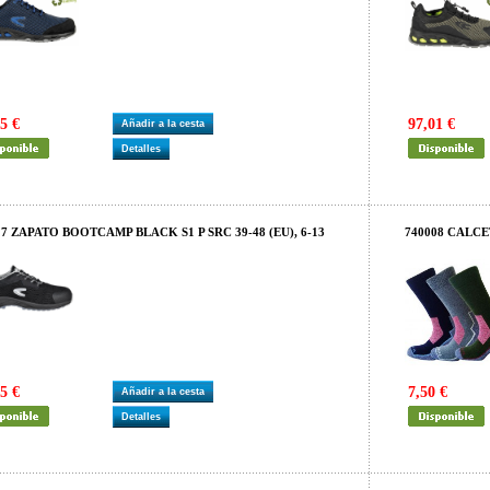
5 €
97,01 €
Añadir a la cesta
Detalles
17 ZAPATO BOOTCAMP BLACK S1 P SRC 39-48 (EU), 6-13
740008 CALC
5 €
7,50 €
Añadir a la cesta
Detalles