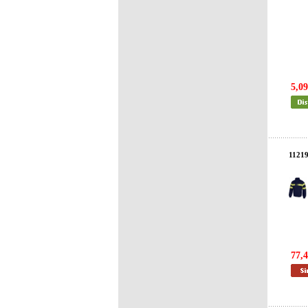
5,09
1121
77,4