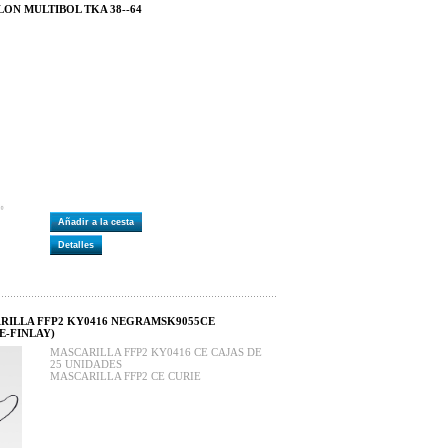
LON MULTIBOL TKA 38--64
Añadir a la cesta
Detalles
ARILLA FFP2 KY0416 NEGRAMSK9055CE
IE-FINLAY)
MASCARILLA FFP2 KY0416 CE CAJAS DE
25 UNIDADES
MASCARILLA FFP2 CE CURIE