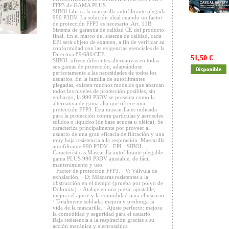
FFP3 de GAMA PLUS
SIBOl fabrica la mascarilla autofiltrante plegada
990 P3DV. La solución ideal cuando un factor
de protección FFP3 es necesario. Art. 11B.
Sistema de garantía de calidad CE del producto
final. En el marco del sistema de calidad, cada
EPI será objeto de examen, a fin de verificar su
conformidad con las exigencias esenciales de la
Directiva 89/686/CEE.
51,50 €
SIBOL ofrece diferentes alternativas en todas
sus gamas de protección, adaptándose
perfectamente a las necesidades de todos los
usuarios. En la familia de autofiltrantes
plegadas, existen muchos modelos que abarcan
todos los niveles de protección posibles, sin
embargo, la 990 P3DV se presenta como la
alternativa de gama alta que ofrece una
protección FFP3. Esta mascarilla es indicada
para la protección contra partículas y aerosoles
sólidos o líquidos (de base acuosa u oléica). Se
caracteriza principalmente por proveer al
usuario de una gran eficacia de filtración y una
muy baja resistencia a la respiración. Mascarilla
autofiltrante 990 P3DV - EPI - SIBOL
Características Mascarilla autofiltrante plegable
gama PLUS 990 P3DV ajustable, de fácil
mantenimiento y uso.
· Factor de protección FFP3. · V: Válvula de
exhalación. · D: Máscaras resistentes a la
obstrucción en el tiempo (prueba por polvo de
Dolomita). · Atalaje en una pieza: ajustable,
mejora el ajuste y la comodidad para el usuario.
· Totalmente soldada: mejora y prolonga la
vida de la mascarilla. · Ajuste perfecto: mejora
la comodidad y seguridad para el usuario. ·
Baja resistencia a la respiración gracias a su
acción mecánica y electrostática