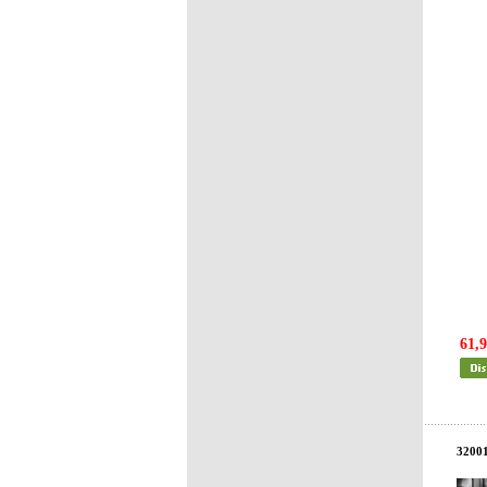
61,9
3200