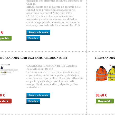
otorgadas por diferentes Institutos Europeos de
Calidad.
SIBOL cuenta con el sistema de garantía de la
calidad de la producción aprobado por el
organismo de control Notificado 0099
(AENOR) que efectúa las evaluaciones
necesarias y audita su sistema de calidad en
cuanto a equipos de laboratorio, informes de
ensayos y resultados de los mismos. Art. 11B
 €
Añadir a la cesta
Detalles
98 CAZADORA IGNIFUGA BASIC ALGODON B1198
119380 ANORA
CAZADORA IGNIFUGA B1198 Cazadora
Basic Algodon: B1198
Cazadora con cierre de cremallera de metal y
clips ocultos, un bolso de pecho y dos bajos
con cierre de clips ocultos. Una cinta reflectante
en pecho y espalda, y dos cintas en cada
manga. Tejido modacrílico, algodón y fibra
antiestática.
0 €
88,60 €
Añadir a la cesta
Detalles