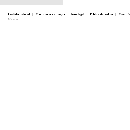
Confidencialidad
|
Condiciones de compra
|
Aviso legal
|
Politica de cookies
|
Crear Cu
Mahoiak