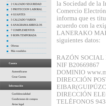
la Sociedad de la 
2 CALZADO SEGURIDAD
Comercio Elect
3 PROTECCION LABORAL
4 GUANTES
informa que es titu
5 CALZADO VARIOS
acuerdo con la exig
6 ANAGRAMA ARREGLOS
7 COMPLEMENTOS
LANERAKO MAHOI
9 ROPA TEMPORADA
siguientes datos:
Ofertas
Más vendidos
RAZÓN SOCIAL
NIF B20669867
Cuenta
DOMINIO www.ma
Autentificarse
Crear Cuenta
DIRECCIÓN POS
EIBAR(GUIPÚZ
Información
DIRECCIÓN ELE
Confidencialidad
Condiciones de compra
TELÉFONOS 943
Aviso legal