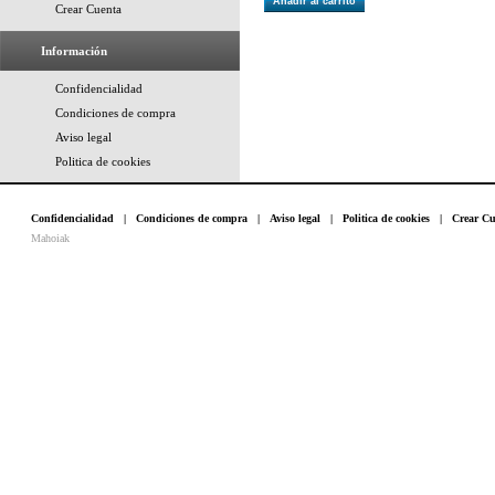
Añadir al carrito
Crear Cuenta
Información
Confidencialidad
Condiciones de compra
Aviso legal
Politica de cookies
Confidencialidad
|
Condiciones de compra
|
Aviso legal
|
Politica de cookies
|
Crear Cu
Mahoiak