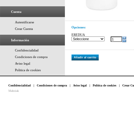
Cuenta
Autentificarse
Opciones:
Crear Cuenta
EREDUA
Información
Confidencialidad
Condiciones de compra
Añadir al carrito
Aviso legal
Politica de cookies
Confidencialidad
|
Condiciones de compra
|
Aviso legal
|
Politica de cookies
|
Crear Cu
Mahoiak