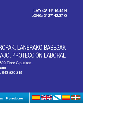
as:
0 productos