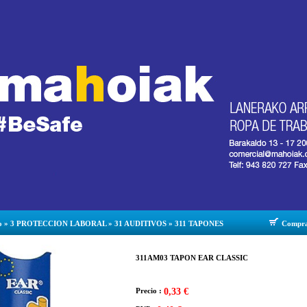
o
»
3 PROTECCION LABORAL
»
31 AUDITIVOS
»
311 TAPONES
Compr
311AM03 TAPON EAR CLASSIC
Precio :
0,33 €