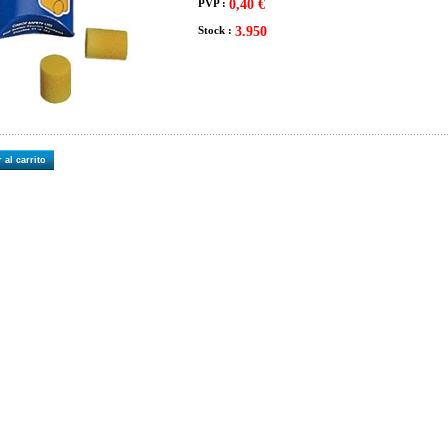
PVP :
0,40 €
Stock :
3.950
 al carrito