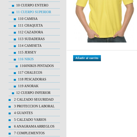
10 CUERPO ENTERO
11 CUERPO SUPERIOR
110 CAMISA
111 CHAQUETA
112 CAZADORA
113 SUDADERAS
114 CAMISETA
115 JERSEY
Añadir al carrito
116 NIKIS
1160NIKIS PINTADOS
117 CHALECOS
118 PESCADORAS
119 ANORAK
12 CUERPO INFERIOR
2 CALZADO SEGURIDAD
3 PROTECCION LABORAL
4 GUANTES
5 CALZADO VARIOS
6 ANAGRAMA ARREGLOS
7 COMPLEMENTOS