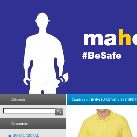
Búsqueda
Catálogo
»
1ROPA LABORAL
»
11 CUER
Categorías
1ROPA LABORAL