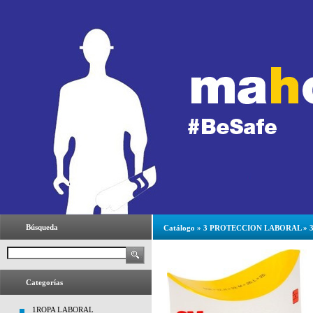
Búsqueda
Catálogo
»
3 PROTECCION LABORAL
»
Categorías
1ROPA LABORAL