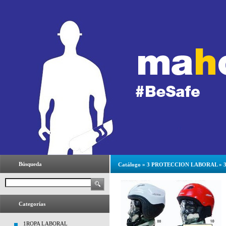
Búsqueda
Catálogo
»
3 PROTECCION LABORAL
»
Categorías
1ROPA LABORAL