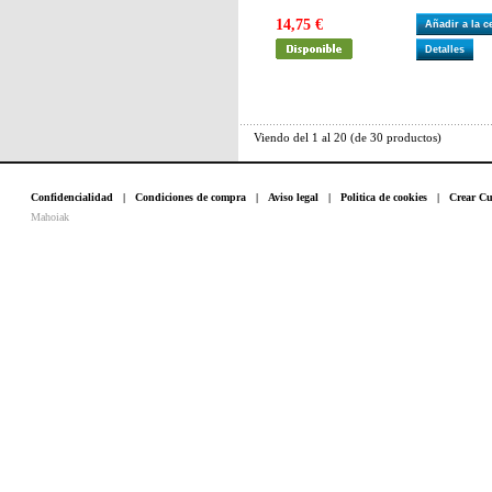
14,75 €
Añadir a la 
Detalles
Viendo del
1
al
20
(de
30
productos)
Confidencialidad
|
Condiciones de compra
|
Aviso legal
|
Politica de cookies
|
Crear Cu
Mahoiak