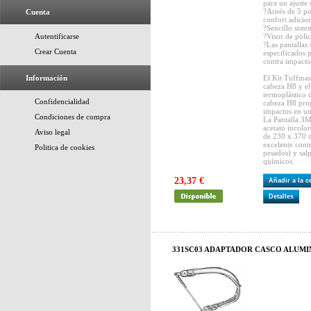
para un ajuste
?Arnés de 5 po
Cuenta
confort adicio
?Sencillo sist
Autentificarse
?Visor de poli
?Las pantallas 
Crear Cuenta
especificados p
contra impacto
Información
El Kit Tuffmas
cabeza H8 y el
termoplástico d
Confidencialidad
cabeza H8 prop
impactos en un
Condiciones de compra
La Pantalla 3M
acetato incolo
Aviso legal
de 230 x 370 
excelente cont
Politica de cookies
pesados) y sal
químicos.
23,37 €
Añadir a la 
Detalles
331SC03 ADAPTADOR CASCO ALUMI