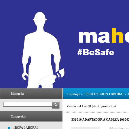
Búsqueda
Catálogo
»
3 PROTECCION LABORAL
»
Viendo del
1
al
20
(de
30
productos)
Categorías
331010 ADAPTADOR A CABEZA 10000
1ROPA LABORAL
Adaptador a c