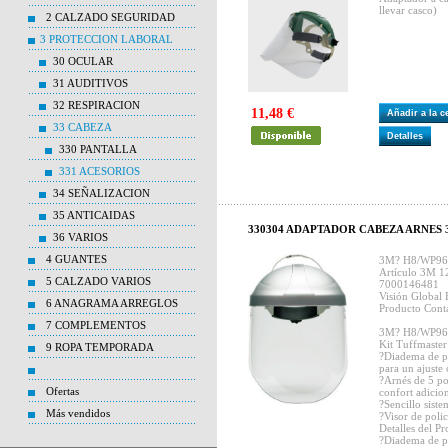
llevar casco)
2 CALZADO SEGURIDAD
3 PROTECCION LABORAL
30 OCULAR
31 AUDITIVOS
32 RESPIRACION
11,48 €
Añadir a la 
33 CABEZA
Detalles
330 PANTALLA
331 ACESORIOS
34 SEÑALIZACION
35 ANTICAIDAS
330304 ADAPTADOR CABEZA ARNES 
36 VARIOS
4 GUANTES
3M? H8/WP96 K
Artículo 3M 
5 CALZADO VARIOS
7000146481
Visión Global 
6 ANAGRAMA ARREGLOS
Producto Conta
7 COMPLEMENTOS
3M? H8/WP96 
Kit Tuffmaster
9 ROPA TEMPORADA
?Diadema de pl
para un ajuste
?Arnés de 5 po
Ofertas
confort adicio
?Sencillo sist
Más vendidos
?Visor de poli
Detalles del P
?Diadema de pl