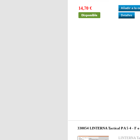
14,70 €
Añadir a la 
Detalles
330054 LINTERNA Tactical P A 5 4 - F o c 
LINTERNA Tacti