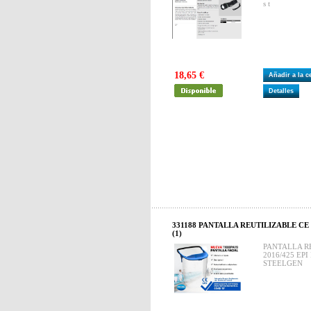
s t
18,65 €
Añadir a la 
Detalles
331188 PANTALLA REUTILIZABLE CE C/
(1)
PANTALLA RE
2016/425 EPI
STEELGEN