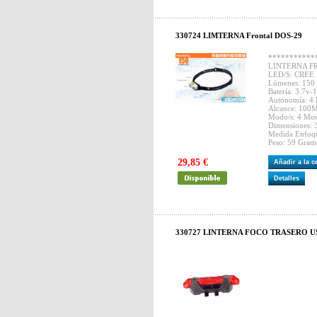
330724 LIMTERNA Frontal DOS-29
***********
LINTERNA F
LED/S: CREE 
Lúmenes: 150
Batería: 3.7v
Autonomía: 4 
Alcance: 100M
Modo/s: 4 Mo
Dimensiones
Medida Enfoq
Peso: 59 Gramo
29,85 €
Añadir a la 
Detalles
330727 LINTERNA FOCO TRASERO U