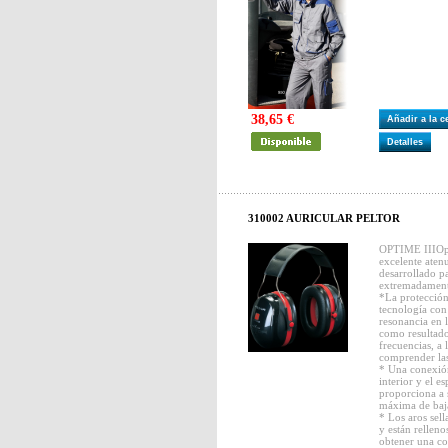
38,65 €
Añadir a la 
Detalles
310002 AURICULAR PELTOR
OPTIME IIIOpt
excelente aten
desarrollado p
extremadament
*La protección
tecnología con
resonancia en l
como resultado
frecuencias, a 
comprender las
* Una conexión
interior y el es
proporciona a 
máxima de baja
* Los aros sel
y están rellen
obtener una co