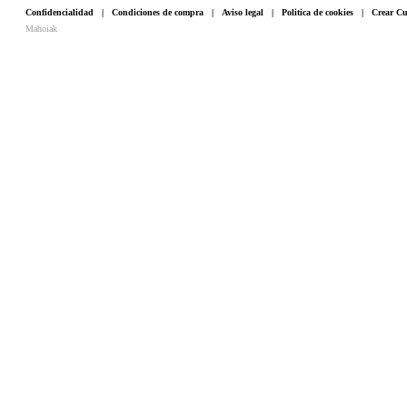
Confidencialidad
|
Condiciones de compra
|
Aviso legal
|
Politica de cookies
|
Crear Cu
Mahoiak