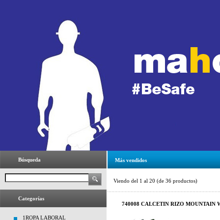
Búsqueda
Más vendidos
Viendo del
1
al
20
(de
36
productos)
Categorías
740008 CALCETIN RIZO MOUNTAIN 
1ROPA LABORAL