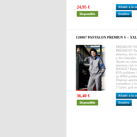
24,95 €
Añadir a la 
Detalles
120007 PANTALON PREMIUN S -- XXL
PREMIUN? 957
PREMIUN? Panta
abiertos, dos t
y dos laterales
Ajuste en cintu
apertura con ve
RANGE? Pantaló
65% poliéster 
en 600d poliést
Dispone apertur
cremallera y b
? Color: gris o
36,40 €
Añadir a la 
Detalles