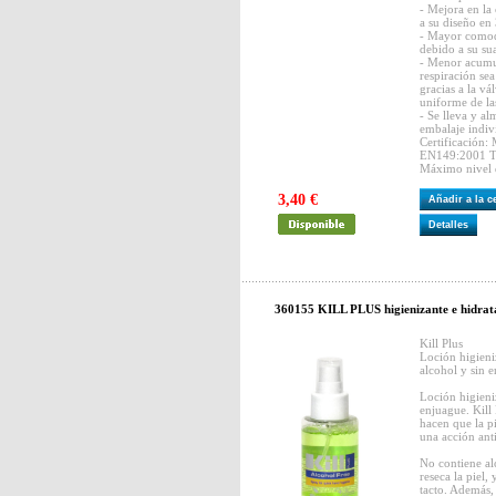
- Mejora en la
a su diseño en
- Mayor comodi
debido a su sua
- Menor acumul
respiración sea
gracias a la v
uniforme de la
- Se lleva y a
embalaje indiv
Certificación
EN149:2001 T
Máximo nivel d
3,40 €
Añadir a la 
Detalles
360155 KILL PLUS higienizante e hidrata
Kill Plus
Loción higieni
alcohol y sin 
Loción higieni
enjuague. Kill
hacen que la p
una acción anti
No contiene al
reseca la piel,
tacto. Además,