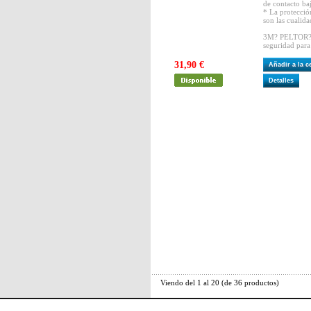
de contacto baj
* La protecció
son las cualida
3M? PELTOR? 
seguridad para
31,90 €
Añadir a la 
Detalles
Viendo del
1
al
20
(de
36
productos)