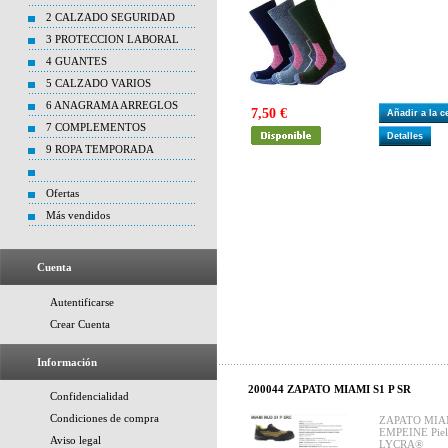
2 CALZADO SEGURIDAD
3 PROTECCION LABORAL
4 GUANTES
5 CALZADO VARIOS
6 ANAGRAMA ARREGLOS
7,50 €
Añadir a la 
7 COMPLEMENTOS
Detalles
9 ROPA TEMPORADA
Ofertas
Más vendidos
Cuenta
Autentificarse
Crear Cuenta
Información
200044 ZAPATO MIAMI S1 P SR
Confidencialidad
Condiciones de compra
ZAPATO MIA
EMPEINE Piel
Aviso legal
LYCRA®