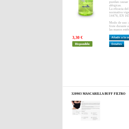
puedan causar 
alérgicas.
La eficacia del
normativa vig
14476, EN 16
Modo de uso: A
frote durante 
las manos estén
3,30 €
Añadir a la 
Detalles
320903 MASCARILLA BUFF FILTRO