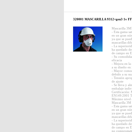
320001 MASCARILLA 9312+gen3 1v FFP
Mascarilla 3M
- Esta gama sat
en un gran núm
ya que se pued
mascarillas dif
- La superiori
ha quedado de
de campo en 
- Su comodida
eficacia
- Mejora en la
a su diseño en
- Mayor comodi
debido a su sua
- Tensión apro
de ajuste
- Se lleva y a
embalaje indiv
Certificación
EN149:2001 T
Máximo nivel d
Mascarilla 3M
- Esta gama sat
en un gran núm
ya que se pued
mascarillas dif
- La superiori
ha quedado de
de campo en E
no compromete