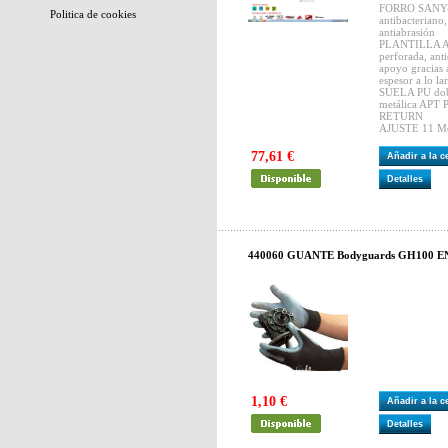
FORRO SANY-D
Politica de cookies
antibacteriano
antiabrasión
PLANTILLA AIR
perforada, anti
apoyo gracias 
espesor a lo la
SUELA PU dobl
metálica APT 
RETURN
AJUSTE 11 Mo
77,61 €
Añadir a la 
Detalles
440060 GUANTE Bodyguards GH100 EN38
1,10 €
Añadir a la 
Detalles