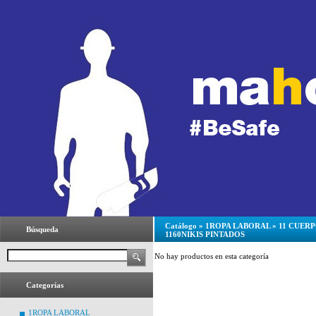
Catálogo
»
1ROPA LABORAL
»
11 CUER
Búsqueda
1160NIKIS PINTADOS
No hay productos en esta categoría
Categorías
1ROPA LABORAL