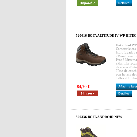
Detalles
520016 BOTA ALTITUDE IV WP HITEC
Haka Trail W
Características
hidrofugados 
?Membrana imp
Proof ?Sistema
?Plantilla rec
de acero ?Ent
?Piso de cauch
con horma de
Tallas ?Hombr
84,70 €
Añadir a la 
Detalles
520336 BOTA ANDROID NEW