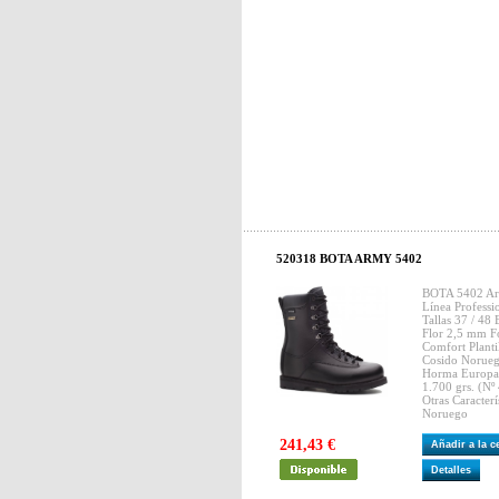
520318 BOTA ARMY 5402
BOTA 5402 A
Línea Professio
Tallas 37 / 48 
Flor 2,5 mm F
Comfort Plantil
Cosido Noruego
Horma Europa
1.700 grs. (Nº
Otras Caracterí
Noruego
241,43 €
Añadir a la 
Detalles