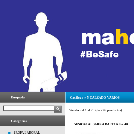
Búsqueda
Catálogo
»
5 CALZADO VARIOS
Viendo del
1
al
20
(de
726
productos)
Categorías
50N0340 ALBARKA BALTXA T-2 40
1ROPA LABORAL