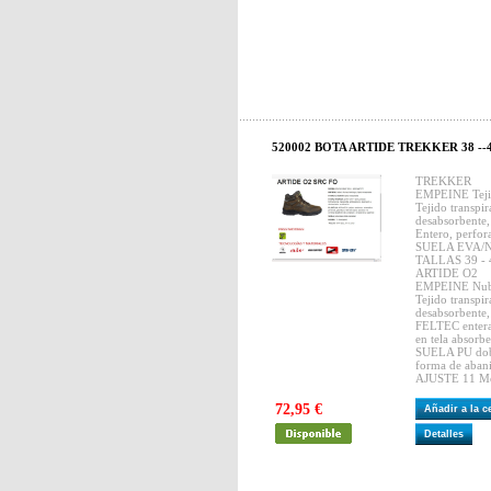
520002 BOTA ARTIDE TREKKER 38 --
TREKKER
EMPEINE Tejid
Tejido transpir
desabsorbente
Entero, perfora
SUELA EVA/Ni
TALLAS 39 - 
ARTIDE O2
EMPEINE Nubu
Tejido transpir
desabsorbente
FELTEC entera e
en tela absorbe
SUELA PU dob
forma de abanic
AJUSTE 11 M
72,95 €
Añadir a la 
Detalles