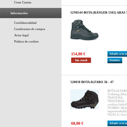
Crear Cuenta
52N0544 BOTA (RANGER 5502) ARAS 7
Información
Confidencialidad
Condiciones de compra
Aviso legal
Politica de cookies
154,80 €
Añadir a la 
Detalles
520058 BOTA ALFARO 36 - 47
BOTA ALFARO
Trekking Al
TRAVESÍA.
?MATERIAL: Pi
cordura hidro
?FORRO: Mem
impermeabilida
?SUELA: Grivo
68,00 €
Añadir a la 