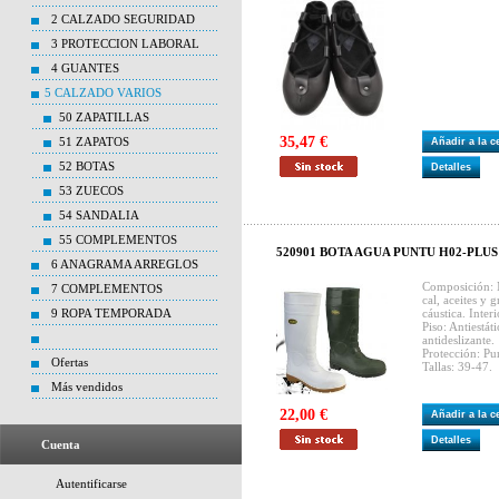
2 CALZADO SEGURIDAD
3 PROTECCION LABORAL
4 GUANTES
5 CALZADO VARIOS
50 ZAPATILLAS
35,47 €
51 ZAPATOS
Añadir a la 
52 BOTAS
Detalles
53 ZUECOS
54 SANDALIA
55 COMPLEMENTOS
520901 BOTA AGUA PUNTU H02-PLUS 3
6 ANAGRAMA ARREGLOS
Composición: Ma
7 COMPLEMENTOS
cal, aceites y g
9 ROPA TEMPORADA
cáustica. Interi
Piso: Antiestát
antideslizante.
Protección: Pu
Ofertas
Tallas: 39-47.
Más vendidos
22,00 €
Añadir a la 
Detalles
Cuenta
Autentificarse