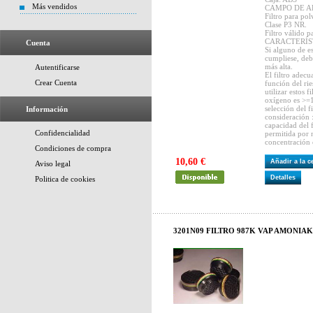
Más vendidos
CAMPO DE A
Filtro para po
Clase P3 NR.
Filtro válido p
CARACTERÍS
Cuenta
Si alguno de e
cumpliese, debe
más alta.
Autentificarse
El filtro adec
Crear Cuenta
función del ri
utilizar estos 
oxígeno es >=
selección del f
Información
consideración 
capacidad del f
Confidencialidad
permitida por
concentración 
Condiciones de compra
10,60 €
Añadir a la 
Aviso legal
Detalles
Politica de cookies
3201N09 FILTRO 987K VAP AMONIA