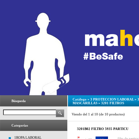
Catálogo
»
3 PROTECCION LABORAL
»
Búsqueda
MASCARILLAS
»
3201 FILTROS
Viendo del
1
al
10
(de
10
productos)
Categorías
3201B02 FILTRO 5935 PARTICU
1ROPA LABORAL
filto de particu