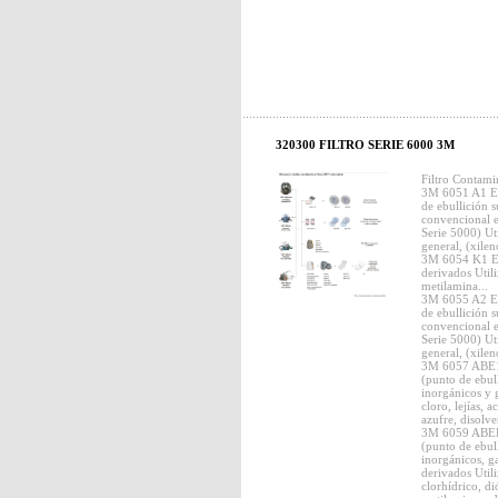
320300 FILTRO SERIE 6000 3M
Filtro Contami
3M 6051 A1 EN
de ebullición 
convencional en
Serie 5000) Ut
general, (xile
3M 6054 K1 E
derivados Util
metilamina...
3M 6055 A2 EN
de ebullición 
convencional en
Serie 5000) Ut
general, (xile
3M 6057 ABE1
(punto de ebul
inorgánicos y 
cloro, lejías, 
azufre, disolve
3M 6059 ABEK
(punto de ebul
inorgánicos, g
derivados Utili
clorhídrico, d