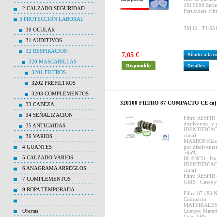
3M 5000 Series
2 CALZADO SEGURIDAD
Particulate Filt
3 PROTECCION LABORAL
3M Id : TI-55
30 OCULAR
31 AUDITIVOS
32 RESPIRACION
7,05 €
Añadir a la 
320 MASCARILLAS
Detalles
3201 FILTROS
3202 PREFILTROS
3203 COMPLEMENTOS
320100 FILTRO 87 COMPACTO CE cajas
33 CABEZA
34 SEÑALIZACION
Filtro RESPIR 
disolventes, y
35 ANTICAIDAS
IDENTIFICACI
cinta)
36 VARIOS
MARRÓN:Gases 
4 GUANTES
por disolvente
>65ºC.
5 CALZADO VARIOS
BLANCO : Partí
IDENTIFICACI
6 ANAGRAMA ARREGLOS
cinta)
Filtro RESPIR 
7 COMPLEMENTOS
GRIS : Gases y
9 ROPA TEMPORADA
Filtro 87 (P3 
Compacto
MATERIALES
Ofertas
Cuerpo: Materia
Caja: ABS