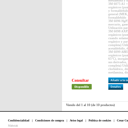
metilamina y d
3M 6075 A1 +
orgánicos (pun
y formaldehído
general (MEK, 
formaldehído
3M 6096 HgP3
mercurio, gases
Utilización pa
3M 6098 AXP3
orgánicos (pun
cuando solamen
orgánico y par
completa) Util
acetaldehído, é
3M 6099 ABEK
orgánicos (pun
65°C), inorgán
sus derivados,
completa) Utili
clorhídrico, d
metilamina, dis
Consultar
Añadir a la 
Detalles
Viendo del
1
al
10
(de
10
productos)
Confidencialidad
|
Condiciones de compra
|
Aviso legal
|
Politica de cookies
|
Crear Cu
Mahoiak