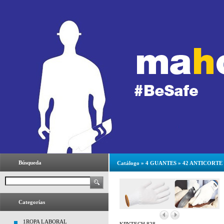
Búsqueda
Catálogo
»
4 GUANTES
»
42 ANTICORTE
Categorías
1ROPA LABORAL