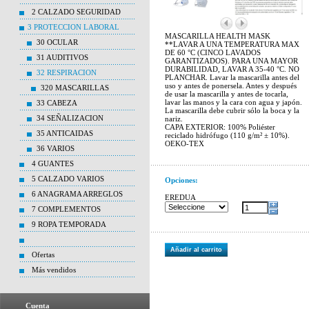
2 CALZADO SEGURIDAD
3 PROTECCION LABORAL
MASCARILLA HEALTH MASK
30 OCULAR
**LAVAR A UNA TEMPERATURA MAX
DE 60 °C (CINCO LAVADOS
31 AUDITIVOS
GARANTIZADOS). PARA UNA MAYOR
DURABILIDAD, LAVAR A 35-40 °C. NO
32 RESPIRACION
PLANCHAR. Lavar la mascarilla antes del
uso y antes de ponersela. Antes y después
320 MASCARILLAS
de usar la mascarilla y antes de tocarla,
lavar las manos y la cara con agua y japón.
33 CABEZA
La mascarilla debe cubrir sólo la boca y la
34 SEÑALIZACION
nariz.
CAPA EXTERIOR: 100% Poliéster
35 ANTICAIDAS
reciclado hidrófugo (110 g/m² ± 10%).
OEKO-TEX
36 VARIOS
4 GUANTES
5 CALZADO VARIOS
Opciones:
6 ANAGRAMA ARREGLOS
EREDUA
7 COMPLEMENTOS
9 ROPA TEMPORADA
Añadir al carrito
Ofertas
Más vendidos
Cuenta