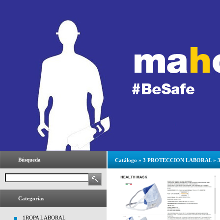
Búsqueda
Catálogo
»
3 PROTECCION LABORAL
»
Categorías
1ROPA LABORAL