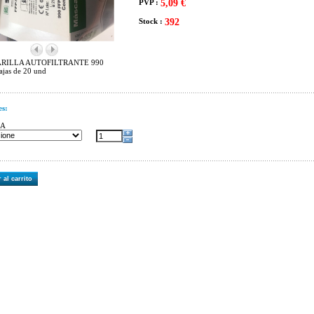
PVP :
5,09 €
Stock :
392
RILLA AUTOFILTRANTE 990
jas de 20 und
es:
UA
 al carrito