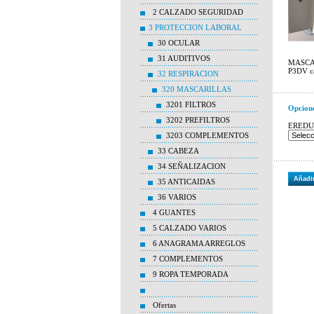
2 CALZADO SEGURIDAD
3 PROTECCION LABORAL
30 OCULAR
31 AUDITIVOS
MASCA
P3DV ca
32 RESPIRACION
320 MASCARILLAS
3201 FILTROS
Opcion
3202 PREFILTROS
ERED
3203 COMPLEMENTOS
33 CABEZA
34 SEÑALIZACION
Añadir
35 ANTICAIDAS
36 VARIOS
4 GUANTES
5 CALZADO VARIOS
6 ANAGRAMA ARREGLOS
7 COMPLEMENTOS
9 ROPA TEMPORADA
Ofertas