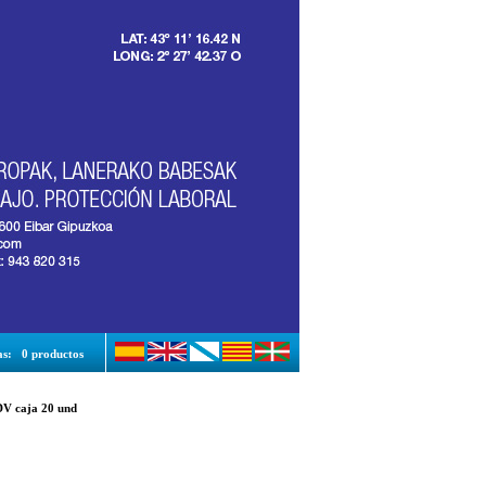
as:
0 productos
 caja 20 und