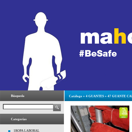
Búsqueda
Catálogo
»
4 GUANTES
»
47 GUANTE C
Categorías
1ROPA LABORAL