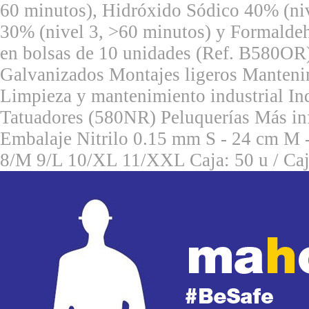
60 minutos), Hidróxido Sódico 40% (niv
30% (nivel 3, >60 minutos) y Formaldeh
en bolsas de 10 unidades (Ref. B580OR)
Galvanizados Montajes ligeros Mantenim
Limpieza y mantenimiento industrial Ind
Tatuadores (580NR) Peluquerías Más in
Embalaje Nitrilo 0.15 mm S - 24 cm M 
8/M 9/L 10/XL 11/XXL Caja: 50 u / Ca