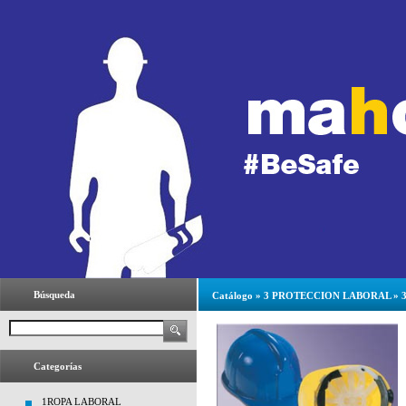
Búsqueda
Catálogo
»
3 PROTECCION LABORAL
»
Categorías
1ROPA LABORAL