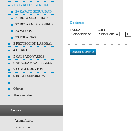
2 CALZADO SEGURIDAD
20 ZAPATO SEGURIDAD
21 BOTA SEGURIDAD
Opciones:
22 BOTA AGUA SEGURID
TALLA
COLOR
28 VARIOS
-
29 POLAINAS
3 PROTECCION LABORAL
4 GUANTES
Añadir al carrito
5 CALZADO VARIOS
6 ANAGRAMA ARREGLOS
7 COMPLEMENTOS
9 ROPA TEMPORADA
Ofertas
Más vendidos
Cuenta
Autentificarse
Crear Cuenta