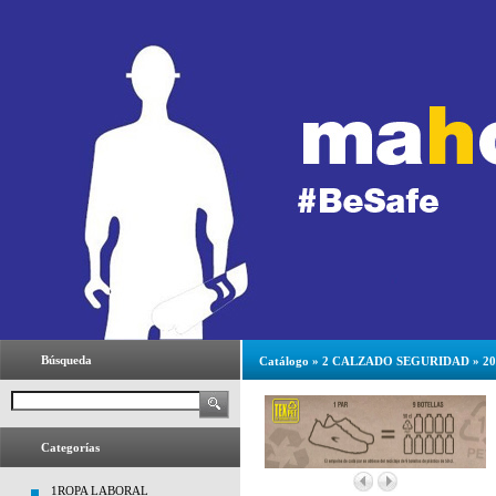
Búsqueda
Catálogo
»
2 CALZADO SEGURIDAD
»
2
Categorías
1ROPA LABORAL