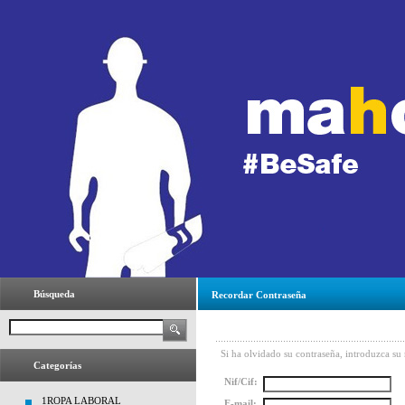
Búsqueda
Recordar Contraseña
Si ha olvidado su contraseña, introduzca su
Categorías
Nif/Cif:
1ROPA LABORAL
E-mail: