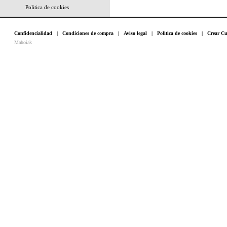
Politica de cookies
Confidencialidad
|
Condiciones de compra
|
Aviso legal
|
Politica de cookies
|
Crear Cu
Mahoiak