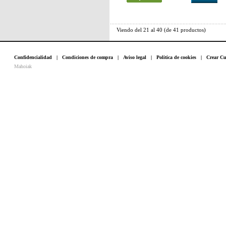
Viendo del
21
al
40
(de
41
productos)
Confidencialidad
|
Condiciones de compra
|
Aviso legal
|
Politica de cookies
|
Crear Cu
Mahoiak