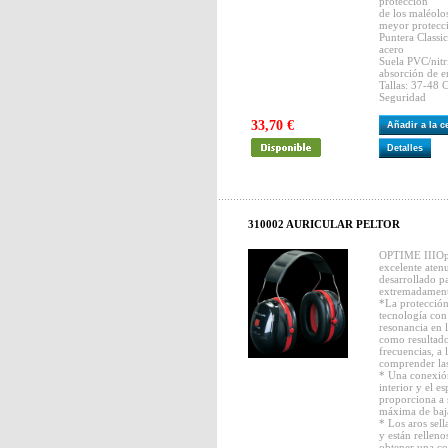
protección
de los maléolo
meyor protecci
Puntera Classi
acero
Suela PVC/nitr
absorción de e
Tallas: 37-48
Seguridad
33,70 €
Añadir a la 
Detalles
310002 AURICULAR PELTOR
OPTIME IIIOpt
excelente aten
desarrollado p
extremadament
*La protección
tecnología con
resonancia en l
como resultado
frecuencias, a 
comprender las
* Una conexión
interior y el es
proporciona a 
máxima de baja
* Los aros sel
y están rellen
obtener una co