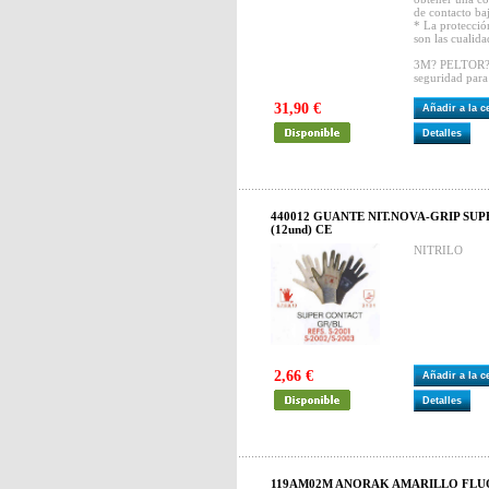
de contacto baj
* La protecció
son las cualida
3M? PELTOR? 
seguridad para
31,90 €
Añadir a la 
Detalles
440012 GUANTE NIT.NOVA-GRIP SU
(12und) CE
NITRILO
2,66 €
Añadir a la 
Detalles
119AM02M ANORAK AMARILLO FLU