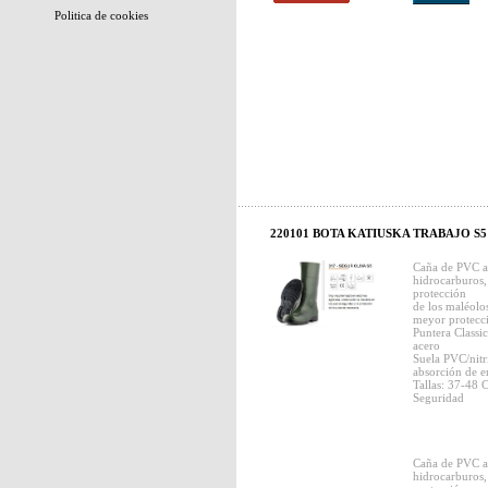
Politica de cookies
220101 BOTA KATIUSKA TRABAJO S5 
Caña de PVC alt
hidrocarburos, 
protección
de los maléolo
meyor protecci
Puntera Classi
acero
Suela PVC/nitr
absorción de e
Tallas: 37-48
Seguridad
Caña de PVC alt
hidrocarburos, 