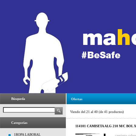
Búsqueda
Ofertas
Viendo del
21
al
40
(de
41
productos)
Categorías
114101 CAMISETA ALG 210 M/C BOL X
1ROPA LABORAL
camiseta colo