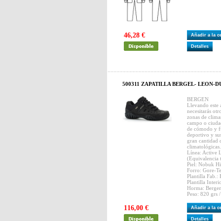
46,28 €
Añadir a la 
Detalles
500311 ZAPATILLA BERGEL- LEON-DU
BERGEN
Llevando este a
necesitarás otr
zonas de climas
campo o ciudad
de cómodo y fu
deportivo y sus
gran cantidad 
climatológicas.
Línea: Active L
(Equivalencia t
Piel: Nobuk Hi
Forro: Gore-T
Plantilla Fab.:
Plantilla Inter
Horma: Bergen
Peso: 820 grs /
116,00 €
Añadir a la 
Detalles