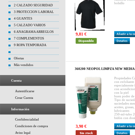
bolsillo
2 CALZADO SEGURIDAD
3 PROTECCION LABORAL
4 GUANTES
5 CALZADO VARIOS
6 ANAGRAMA ARREGLOS
9,81 €
Añadir a la 
7 COMPLEMENTOS
Detalles
9 ROPA TEMPORADA
Ofertas
Más vendidos
360200 NEOPOL LIMPZA NEW MEDIA 500
Propiedades Car
Cuenta
con exfoliant
especialmente 
con acondicio
Autentificarse
con la piel
buen poder de 
Crear Cuenta
Tipo de sucie
suciedades med
aceites, grasas
Información
lubricantes
250-ml-tubo 20
bidón con dos
Confidencialidad
Condiciones de compra
3,90 €
Añadir a la 
Aviso legal
Detalles