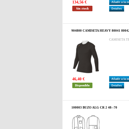
134,56 €
Añadir a la 
Detalles
904800 CAMISETA HEAVY 80041 80042
CAMISETA T
46,40 €
Añadir a la 
Detalles
100003 BUZO ALG CR 2 48--70