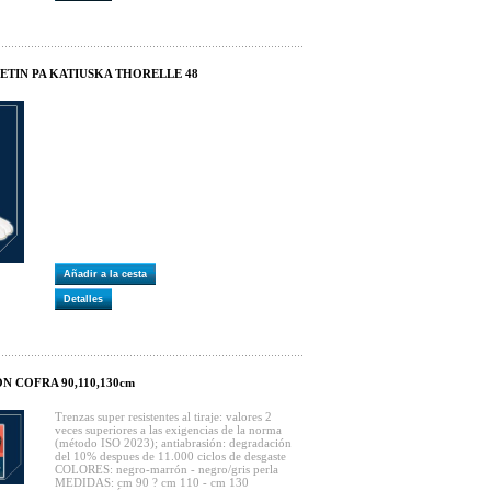
ETIN PA KATIUSKA THORELLE 48
Añadir a la cesta
Detalles
N COFRA 90,110,130cm
Trenzas super resistentes al tiraje: valores 2
veces superiores a las exigencias de la norma
(método ISO 2023); antiabrasión: degradación
del 10% despues de 11.000 ciclos de desgaste
COLORES: negro-marrón - negro/gris perla
MEDIDAS: cm 90 ? cm 110 - cm 130