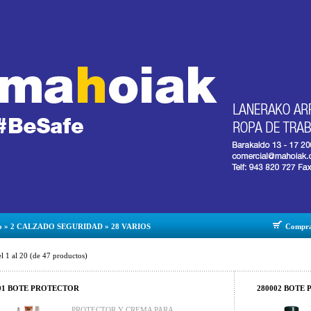
o
»
2 CALZADO SEGURIDAD
»
28 VARIOS
Compr
el
1
al
20
(de
47
productos)
01 BOTE PROTECTOR
280002 BOTE
PROTECTOR Y CREMA PARA