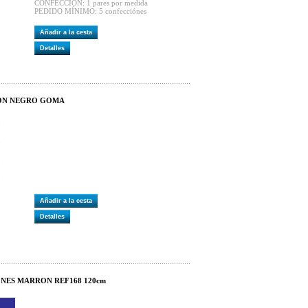
CONFECCIÓN: 1 pares por medida
PEDIDO MÍNIMO: 5 confecciónes
Añadir a la cesta
Detalles
DON NEGRO GOMA
Añadir a la cesta
Detalles
NES MARRON REF168 120cm