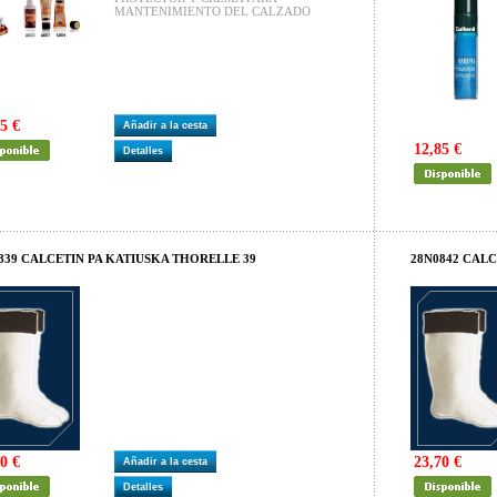
MANTENIMIENTO DEL CALZADO
5 €
Añadir a la cesta
12,85 €
Detalles
839 CALCETIN PA KATIUSKA THORELLE 39
28N0842 CALC
0 €
23,70 €
Añadir a la cesta
Detalles