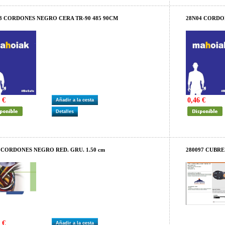
3 CORDONES NEGRO CERA TR-90 485 90CM
28N04 CORDO
 €
0,46 €
Añadir a la cesta
Detalles
 CORDONES NEGRO RED. GRU. 1.50 cm
280097 CUBRE
 €
Añadir a la cesta