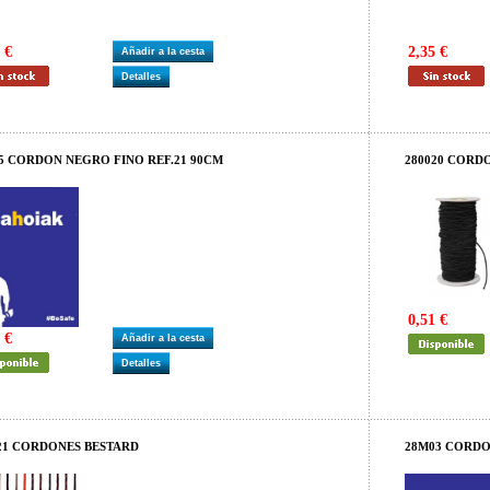
 €
2,35 €
Añadir a la cesta
Detalles
5 CORDON NEGRO FINO REF.21 90CM
280020 COR
0,51 €
 €
Añadir a la cesta
Detalles
21 CORDONES BESTARD
28M03 CORDO