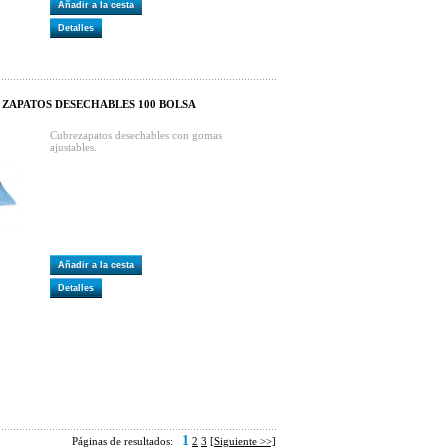
Añadir a la cesta
Detalles
E ZAPATOS DESECHABLES 100 BOLSA
Cubrezapatos desechables con gomas
ajustables.
Añadir a la cesta
Detalles
1
Páginas de resultados:
2
3
[Siguiente >>]