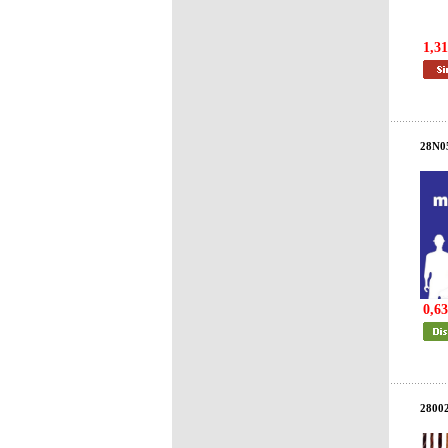
1,31
28N0
0,63
2800