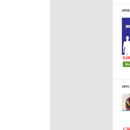
28N0
0,68
28N5
1,56