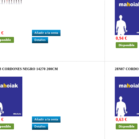
 €
Añadir a la cesta
0,94 €
Detalles
8 CORDONES NEGRO 14270 200CM
28N07 CORDO
 €
0,63 €
Añadir a la cesta
Detalles