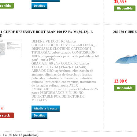
35,55 €
Detalles
71 CUBRE DEFENSIVE BOOT BLAN 100 PZ Es. M (39-42)- L
280070 CUBR
8)
DEFENSIVE BOOT K0 blanco
CODIGO PRODUCTO: V366-0-K0 LINEA_1:
DISPOSABLE CLOTHING CATEGORY I
TIPOLOGÍA: cubre calzado COMPOSICIÓN:
100% polipropileno - película de polietileno 60
g/m² - suela PVC
GRAMAJE: 60 g/m² COLOR: K0 blanco
TALLAS: T. Es. M (39-42)- L (42-48)
AREA DE USO: agricultura, eliminación de
amianto, eliminación de desechos , fuerzas
policiales, industria farmaceutica, industria
13,00 €
química , protección contra virus, tratamiento
de las aguas refluas, zonas ATEX
EMBALAJE: 1 bulto: 100 pares 4 bolsas de 25
pares PERFORMANCE E PLUS: NO
DETECTABLE POR DETECTOR DE
METALES
 €
Añadir a la cesta
Detalles
el
1
al
20
(de
47
productos)