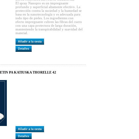
El spray Nanopro es un impregnante
profundo y superficial altamente efectivo. La
protección contra la suciedad y la humedad se
basa en la nanotecnología y es adecuada para
todo tipo de pieles. Los ingredientes con
efecto impregnante cubren las fibras del cuero
con una capa protectora de larga duración,
manteniendo la transpirabilidad y suavidad del
material.
Añadir a la cesta
Detalles
ETIN PA KATIUSKA THORELLE 42
Añadir a la cesta
Detalles