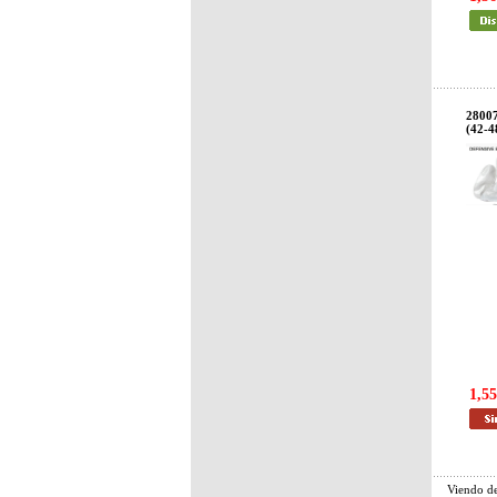
2800
(42-4
1,55
Viendo d