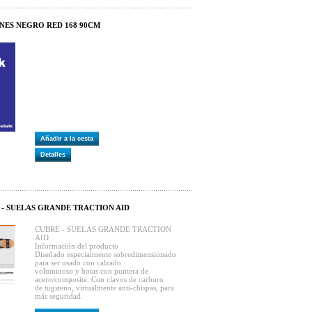
NES NEGRO RED 168 90CM
Añadir a la cesta
Detalles
 - SUELAS GRANDE TRACTION AID
CUBRE - SUELAS GRANDE TRACTION
AID
Información del producto
Diseñado especialmente sobredimensionado
para ser usado con calzado
voluminoso y botas con puntera de
acero/composite. Con clavos de carburo
de tugsteno, virtualmente anti-chispas, para
más seguridad.