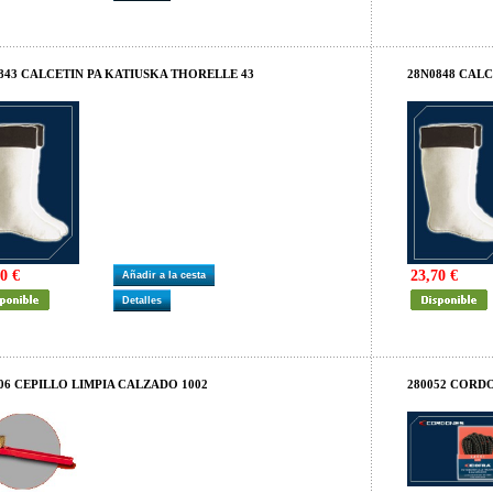
843 CALCETIN PA KATIUSKA THORELLE 43
28N0848 CALC
0 €
23,70 €
Añadir a la cesta
Detalles
06 CEPILLO LIMPIA CALZADO 1002
280052 CORDO