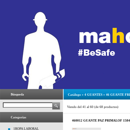
Búsqueda
Catálogo
»
4 GUANTES
»
46 GUANTE FR
Viendo del
41
al
60
(de
68
productos)
Categorías
460012 GUANTE PAZ PRIMALOF 1584
1ROPA LABORAL