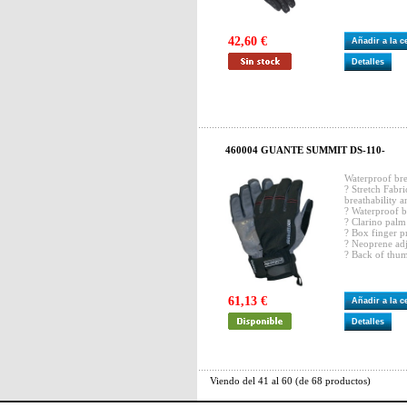
42,60 €
Añadir a la 
Detalles
460004 GUANTE SUMMIT DS-110-
Waterproof brea
? Stretch Fabr
breathability a
? Waterproof br
? Clarino palm
? Box finger p
? Neoprene adj
? Back of thum
61,13 €
Añadir a la 
Detalles
Viendo del
41
al
60
(de
68
productos)