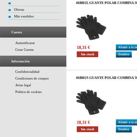
46BI02L GUANTE POLAR COMBINA 3
Ofertas
Más vendidos
Cuenta
Autentificarse
18,31 €
Añadir a la 
Crear Cuenta
Detalles
Información
Confidencialidad
46BI02S GUANTE POLAR COMBINA 30
Condiciones de compra
Aviso legal
Politica de cookies
18,31 €
Añadir a la 
Detalles