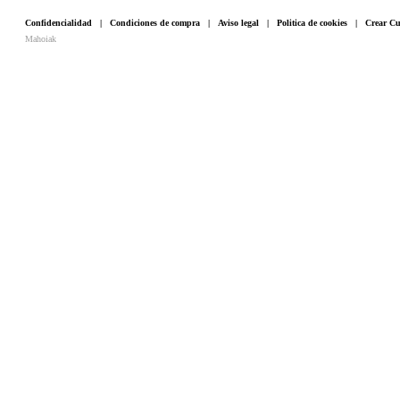
Confidencialidad
|
Condiciones de compra
|
Aviso legal
|
Politica de cookies
|
Crear Cu
Mahoiak