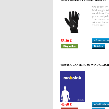
WS PURSUIT
Mid weight Wi
conditions. Fl
precurved palm
Touchscreen do
wipe on thumb.
velcro cuff.
55,30 €
Añadir a la 
Detalles
46R01S GUANTE ROJO WIND GLACIE
40,68 €
Añadir a la 