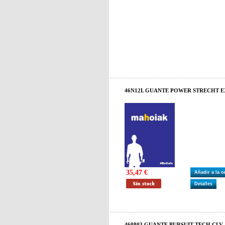
46N12L GUANTE POWER STRECHT E
35,47 €
Añadir a la 
Detalles
460803 GUANTE PURSUIT TECH CLV 