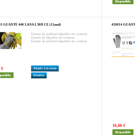
03 GUANTE 440 LANA L M/8 CE (12und)
420014 GUANT
Guante de poliéster/algodón sin costuras
Guante de algodón sin costuras.
Guante de poliéster/algodón sin costuras
 €
Añadir a la cesta
Detalles
16,66 €