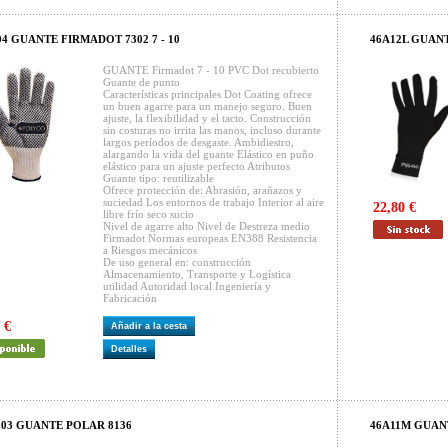
04 GUANTE FIRMADOT 7302 7 - 10
46A12L GUAN
GUANTE Firmadot 7 - 10 PVC Dot recubierto
Guante de punto
Características principales Dot Coating ofrece
un buen agarre para un manejo seguro. Buen
ajuste, la flexibilidad y el tacto. Construcción
sin costuras no irrita las manos, incluso durante
largos períodos de desgaste. Ambidiestro,
alargando la vida del guante Elástico en puño
elástico para un ajuste perfecto Atributos
Guante tipo: reutilizable
Ofrece protección de: Abrasión, arañazos y
suciedad Los entornos de trabajo Interior al aire
22,80 €
libre frío seco sucio
Nivel de agarre alto Nivel de Destreza medio
Firmadot Normas europeas EN388 Resistencia
a Riesgos mecánicos
De uso general en: construcción
Almacenamiento, Transporte y Logística
utilidad Autoridad local Ingeniería y
Fabricación
 €
Añadir a la cesta
Detalles
03 GUANTE POLAR 8136
46A11M GUAN