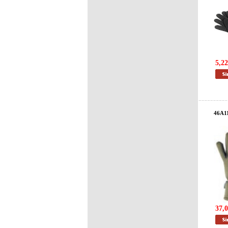
5,22
46A1
37,0