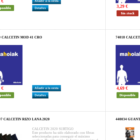
 €
Añadir a la cesta
3,29 €
Detalles
9 CALCETIN MOD 41 CRO
74018 CALCET
 €
4,69 €
Añadir a la cesta
Detalles
07 CALCETIN RIZO LANA 2020
440034 GUANT
CALCETIN 2020 SURTIGO
Este producto ha sido elaborado con fibras
seleccionadas para conseguir el máximo