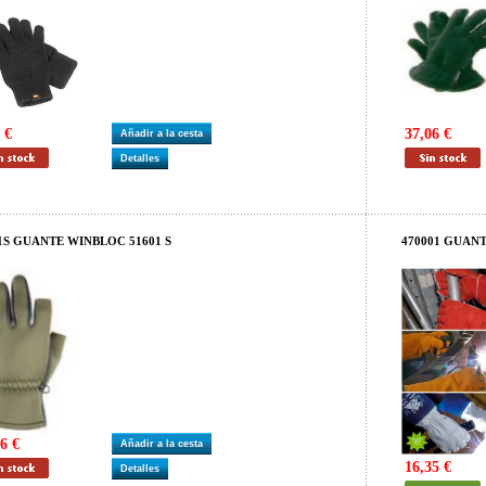
 €
37,06 €
Añadir a la cesta
Detalles
1S GUANTE WINBLOC 51601 S
470001 GUAN
6 €
Añadir a la cesta
16,35 €
Detalles