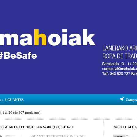
o
»
4 GUANTES
Compr
el
1
al
20
(de
307
productos)
29 GUANTE TECHNOFLEX S-301 (120) CE 6-10
740001 CALCE
GUANTE TECHNOFLEX Ref: S-301