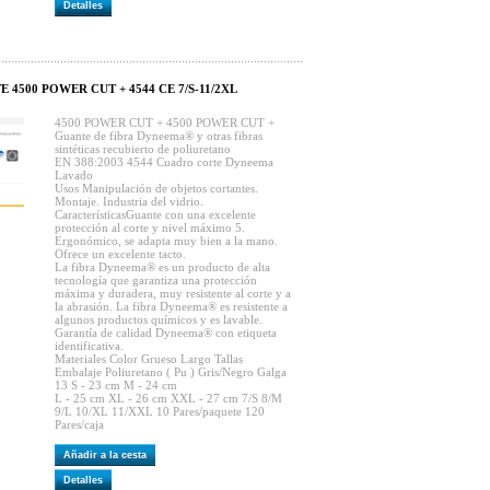
Detalles
E 4500 POWER CUT + 4544 CE 7/S-11/2XL
4500 POWER CUT + 4500 POWER CUT +
Guante de fibra Dyneema® y otras fibras
sintéticas recubierto de poliuretano
EN 388:2003 4544 Cuadro corte Dyneema
Lavado
Usos Manipulación de objetos cortantes.
Montaje. Industria del vidrio.
CaracterísticasGuante con una excelente
protección al corte y nivel máximo 5.
Ergonómico, se adapta muy bien a la mano.
Ofrece un excelente tacto.
La fibra Dyneema® es un producto de alta
tecnología que garantiza una protección
máxima y duradera, muy resistente al corte y a
la abrasión. La fibra Dyneema® es resistente a
algunos productos químicos y es lavable.
Garantía de calidad Dyneema® con etiqueta
identificativa.
Materiales Color Grueso Largo Tallas
Embalaje Poliuretano ( Pu ) Gris/Negro Galga
13 S - 23 cm M - 24 cm
L - 25 cm XL - 26 cm XXL - 27 cm 7/S 8/M
9/L 10/XL 11/XXL 10 Pares/paquete 120
Pares/caja
Añadir a la cesta
Detalles