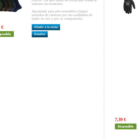
confort. Ha sido tejido de forma que resista al
máximo las erosiones.
Apropiado para pies sometidos a largos
períodos de esfuerzo por sus cualidades de
tejido en rizo y por su composición.
 €
Añadir a la cesta
Detalles
7,39 €