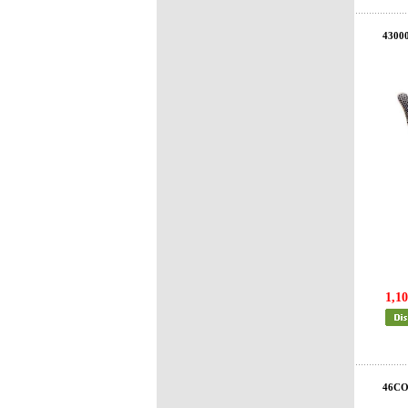
4300
1,10
46CO