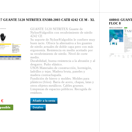
27 GUANTE 5120 NITRITEX EN388:2003 CATII 4242 CE M - XL
440041 GUANT
FLOC 8
GUANTE 5120 NITRITEX Guante de
Nylon®/algodón con recubrimiento de nitrilo
4242 CE
Su soporte de Nylon®/algodón le confiere muy
buen tacto. Ofrece la alternativa a los guantes
de nitrilo actuales de doble capa pero con más
ergonomía. Resistencia en medio aceitado por
su recubrimiento de nitrilo. Nivel de corte
medio.
Durabilidad, buena resistencia a la abrasión y al
desgarro. Puño elástico.
USOS Materiales de construcción, hormigón,
ladrillos y tejas. Madera bruta, paneles y
madera contrachapada.
Fundición de hierro y moldes. Moldes para
plásticos (fríos). Barra de acero, chapas, latas y
otros objetos metálicos. Cables gruesos.
Limpiezas de espacios públicos. Recogida de
residuos.
 €
Añadir a la cesta
Detalles