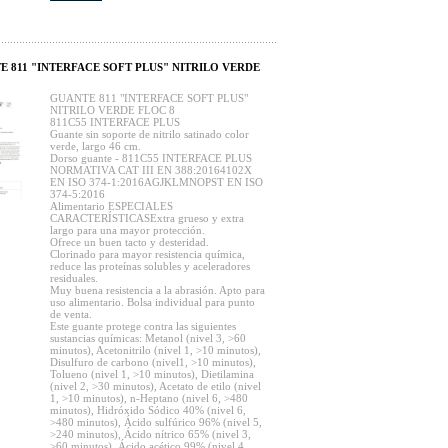
E 811 "INTERFACE SOFT PLUS" NITRILO VERDE
GUANTE 811 "INTERFACE SOFT PLUS"
NITRILO VERDE FLOC 8
811C55 INTERFACE PLUS
Guante sin soporte de nitrilo satinado color
verde, largo 46 cm.
Dorso guante - 811C55 INTERFACE PLUS
NORMATIVA CAT III EN 388:20164102X
EN ISO 374-1:2016AGJKLMNOPST EN ISO
374-5:2016
Alimentario ESPECIALES
CARACTERÍSTICASExtra grueso y extra
largo para una mayor protección.
Ofrece un buen tacto y desteridad.
Clorinado para mayor resistencia química,
reduce las proteínas solubles y aceleradores
residuales.
Muy buena resistencia a la abrasión. Apto para
uso alimentario. Bolsa individual para punto
de venta.
Este guante protege contra las siguientes
sustancias químicas: Metanol (nivel 3, >60
minutos), Acetonitrilo (nivel 1, >10 minutos),
Disulfuro de carbono (nivel1, >10 minutos),
Tolueno (nivel 1, >10 minutos), Dietilamina
(nivel 2, >30 minutos), Acetato de etilo (nivel
1, >10 minutos), n-Heptano (nivel 6, >480
minutos), Hidróxido Sódico 40% (nivel 6,
>480 minutos), Ácido sulfúrico 96% (nivel 5,
>240 minutos), Ácido nítrico 65% (nivel 3,
>60 minutos), Ácido acético 99% (nivel 4,