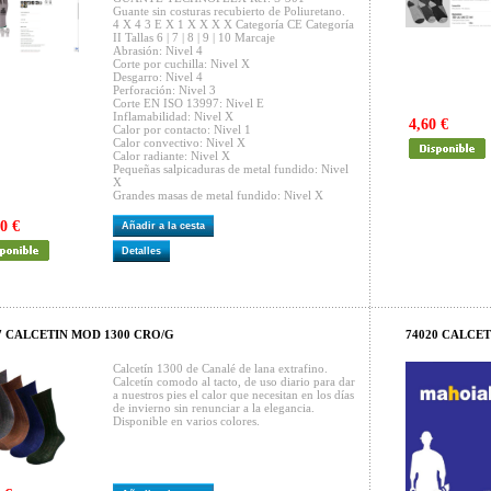
Guante sin costuras recubierto de Poliuretano.
4 X 4 3 E X 1 X X X X Categoría CE Categoría
II Tallas 6 | 7 | 8 | 9 | 10 Marcaje
Abrasión: Nivel 4
Corte por cuchilla: Nivel X
Desgarro: Nivel 4
Perforación: Nivel 3
Corte EN ISO 13997: Nivel E
Inflamabilidad: Nivel X
4,60 €
Calor por contacto: Nivel 1
Calor convectivo: Nivel X
Calor radiante: Nivel X
Pequeñas salpicaduras de metal fundido: Nivel
X
Grandes masas de metal fundido: Nivel X
0 €
Añadir a la cesta
Detalles
7 CALCETIN MOD 1300 CRO/G
74020 CALCE
Calcetín 1300 de Canalé de lana extrafino.
Calcetín comodo al tacto, de uso diario para dar
a nuestros pies el calor que necesitan en los días
de invierno sin renunciar a la elegancia.
Disponible en varios colores.