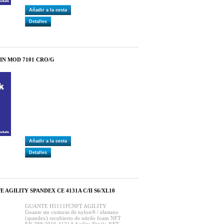
Añadir a la cesta
Detalles
IN MOD 7101 CRO/G
Añadir a la cesta
Detalles
E AGILITY SPANDEX CE 4131A C/II S6/XL10
GUANTE H5111FCNFT AGILITY
Guante sin costuras de nylon® / elastano
(spandex) recubierto de nitrilo foam NFT