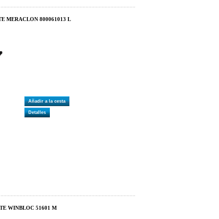
TE MERACLON 800061013 L
Añadir a la cesta
Detalles
TE WINBLOC 51601 M