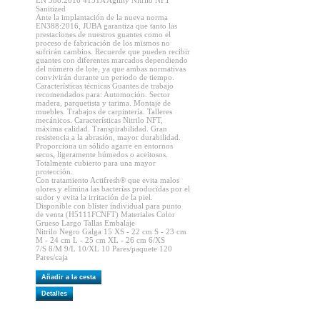
EN 388:2016 4131A Agility Nitrilo NFT
Sanitized
Ante la implantación de la nueva norma
EN388:2016, JUBA garantiza que tanto las
prestaciones de nuestros guantes como el
proceso de fabricación de los mismos no
sufrirán cambios. Recuerde que pueden recibir
guantes con diferentes marcados dependiendo
del número de lote, ya que ambas normativas
convivirán durante un periodo de tiempo.
Características técnicas Guantes de trabajo
recomendados para: Automoción. Sector
madera, parquetista y tarima. Montaje de
muebles. Trabajos de carpintería. Talleres
mecánicos. Características Nitrilo NFT,
máxima calidad. Transpirabilidad. Gran
resistencia a la abrasión, mayor durabilidad.
Proporciona un sólido agarre en entornos
secos, ligeramente húmedos o aceitosos.
Totalmente cubierto para una mayor
protección.
Con tratamiento Actifresh® que evita malos
olores y elimina las bacterias producidas por el
sudor y evita la irritación de la piel.
Disponible con blíster individual para punto
de venta (H5111FCNFT) Materiales Color
Grueso Largo Tallas Embalaje
Nitrilo Negro Galga 15 XS - 22 cm S - 23 cm
M - 24 cm L - 25 cm XL - 26 cm 6/XS
7/S 8/M 9/L 10/XL 10 Pares/paquete 120
Pares/caja
Añadir a la cesta
Detalles