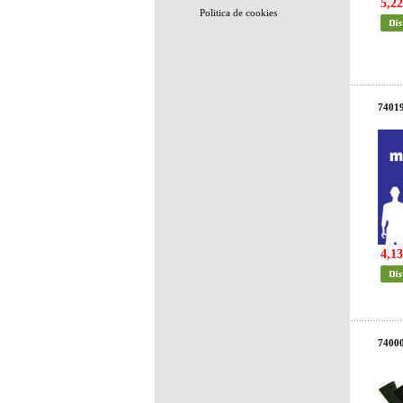
5,22
Politica de cookies
7401
4,13
7400