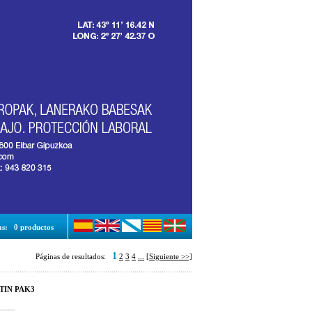
as:
0 productos
1
Páginas de resultados:
2
3
4
...
[Siguiente >>]
TIN PAK3