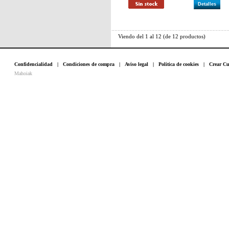
Detalles
Viendo del
1
al
12
(de
12
productos)
Confidencialidad
|
Condiciones de compra
|
Aviso legal
|
Politica de cookies
|
Crear Cu
Mahoiak