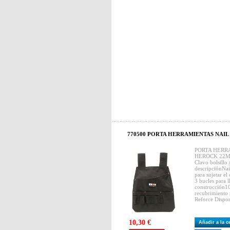
770500 PORTA HERRAMIENTAS NAI
PORTA HERR
HEROCK 22M
Clavo bolsil
descripciónNail
para sujetar el 
3 bucles para 
construcción1
recubrimiento r
Reforce Dispo
10,30 €
Añadir a la 