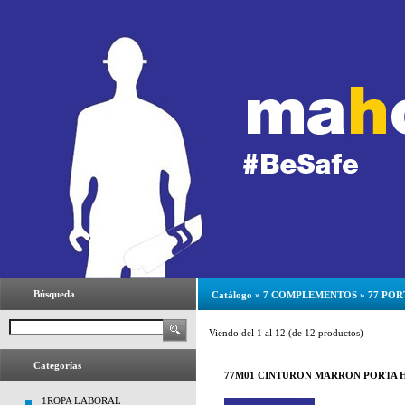
Búsqueda
Catálogo
»
7 COMPLEMENTOS
»
77 PO
Viendo del
1
al
12
(de
12
productos)
Categorías
77M01 CINTURON MARRON PORTA H
1ROPA LABORAL