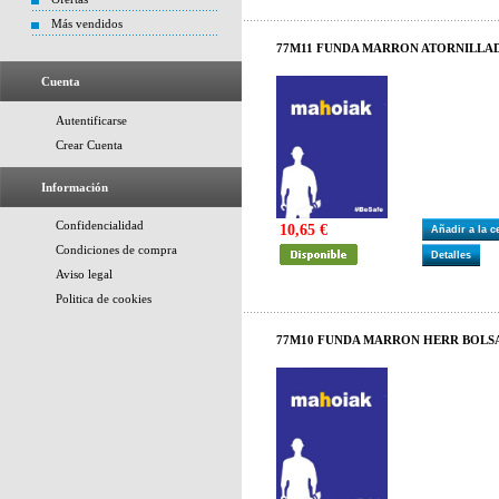
Más vendidos
77M11 FUNDA MARRON ATORNILLAD
Cuenta
Autentificarse
Crear Cuenta
Información
Confidencialidad
10,65 €
Añadir a la 
Condiciones de compra
Detalles
Aviso legal
Politica de cookies
77M10 FUNDA MARRON HERR BOLSA