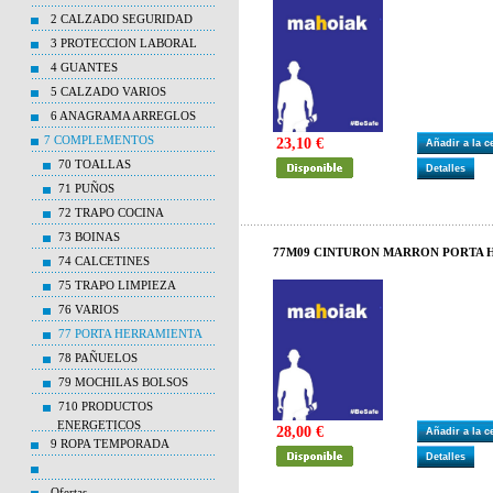
2 CALZADO SEGURIDAD
3 PROTECCION LABORAL
4 GUANTES
5 CALZADO VARIOS
6 ANAGRAMA ARREGLOS
7 COMPLEMENTOS
23,10 €
Añadir a la 
70 TOALLAS
Detalles
71 PUÑOS
72 TRAPO COCINA
73 BOINAS
77M09 CINTURON MARRON PORTA H
74 CALCETINES
75 TRAPO LIMPIEZA
76 VARIOS
77 PORTA HERRAMIENTA
78 PAÑUELOS
79 MOCHILAS BOLSOS
710 PRODUCTOS
ENERGETICOS
28,00 €
Añadir a la 
9 ROPA TEMPORADA
Detalles
Ofertas