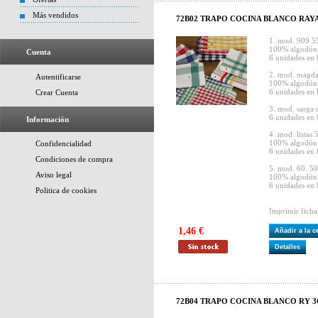
Más vendidos
72B02 TRAPO COCINA BLANCO RAY
1. mod. 909 5
100% algodón
Cuenta
6 unidades en 
2. mod. magd
Autentificarse
100% algodón
6 unidades en 
Crear Cuenta
3. mod. sarga
6 unidades en 
Información
4. mod. listas
100% algodón
Confidencialidad
6 unidades en 
Condiciones de compra
5. mod. 60. 5
Aviso legal
100% algodón
6 unidades en 
Politica de cookies
Imprimir ficha
1,46 €
Añadir a la 
Detalles
72B04 TRAPO COCINA BLANCO RY 