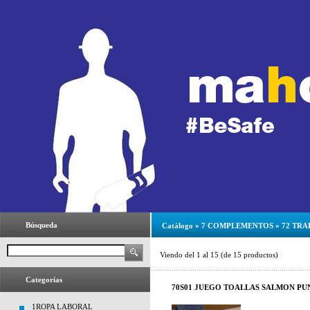
Búsqueda
Catálogo
»
7 COMPLEMENTOS
»
72 TRA
Viendo del
1
al
15
(de
15
productos)
Categorías
70S01 JUEGO TOALLAS SALMON PUN
1ROPA LABORAL