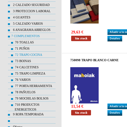
2 CALZADO SEGURIDAD
3 PROTECCION LABORAL
4 GUANTES
5 CALZADO VARIOS
6 ANAGRAMA ARREGLOS
29,63 €
Añadir a la 
7 COMPLEMENTOS
Detalles
70 TOALLAS
71 PUÑOS
72 TRAPO COCINA
750098 TRAPO BLANCO CARNE
73 BOINAS
74 CALCETINES
75 TRAPO LIMPIEZA
76 VARIOS
77 PORTA HERRAMIENTA
78 PAÑUELOS
79 MOCHILAS BOLSOS
710 PRODUCTOS
11,54 €
Añadir a la 
ENERGETICOS
Detalles
9 ROPA TEMPORADA
Ofertas